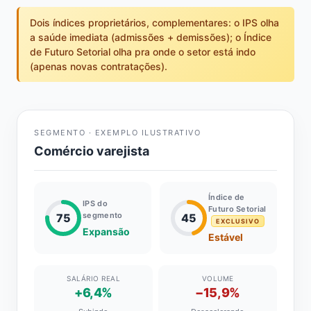
Dois índices proprietários, complementares: o IPS olha
a saúde imediata (admissões + demissões); o Índice
de Futuro Setorial olha pra onde o setor está indo
(apenas novas contratações).
SEGMENTO · EXEMPLO ILUSTRATIVO
Comércio varejista
Índice de
IPS do
Futuro Setorial
segmento
75
45
EXCLUSIVO
Expansão
Estável
SALÁRIO REAL
VOLUME
+6,4%
−15,9%