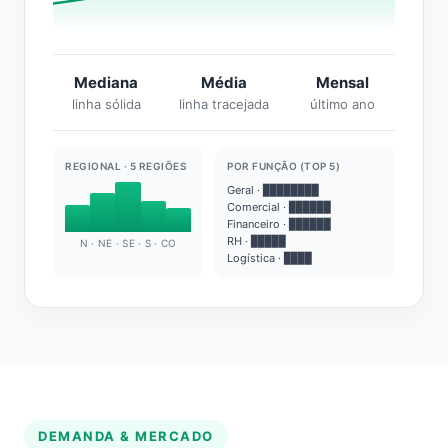
Mediana
Média
Mensal
linha sólida
linha tracejada
último ano
REGIONAL · 5 REGIÕES
POR FUNÇÃO (TOP 5)
Geral · ████████
Comercial · ██████
Financeiro · ██████
RH · █████
N · NE · SE · S · CO
Logística · ████
DEMANDA & MERCADO