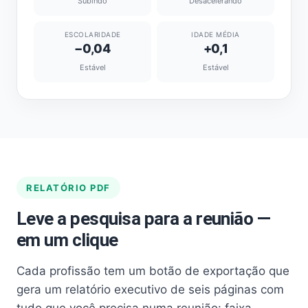
Subindo
Desacelerando
ESCOLARIDADE
IDADE MÉDIA
−0,04
+0,1
Estável
Estável
RELATÓRIO PDF
Leve a pesquisa para a reunião —
em um clique
Cada profissão tem um botão de exportação que
gera um relatório executivo de seis páginas com