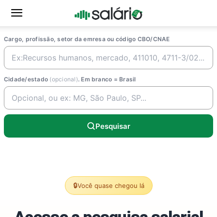
Cargo, profissão, setor da emresa ou código CBO/CNAE
Cidade/estado
(opcional)
. Em branco = Brasil
Pesquisar
🔒
Você quase chegou lá