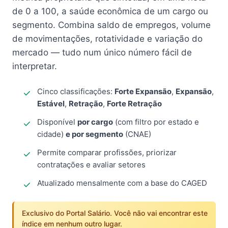
de 0 a 100, a saúde econômica de um cargo ou
segmento. Combina saldo de empregos, volume
de movimentações, rotatividade e variação do
mercado — tudo num único número fácil de
interpretar.
Cinco classificações:
Forte Expansão
,
Expansão
,
Estável
,
Retração
,
Forte Retração
Disponível
por cargo
(com filtro por estado e
cidade)
e por segmento
(CNAE)
Permite comparar profissões, priorizar
contratações e avaliar setores
Atualizado mensalmente com a base do CAGED
Exclusivo do Portal Salário. Você não vai encontrar este
índice em nenhum outro lugar.