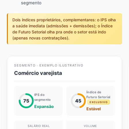
segmento
Dois índices proprietários, complementares: o IPS olha
a saúde imediata (admissões + demissões); o Índice
de Futuro Setorial olha pra onde o setor está indo
(apenas novas contratações).
SEGMENTO · EXEMPLO ILUSTRATIVO
Comércio varejista
Índice de
IPS do
Futuro Setorial
segmento
75
45
EXCLUSIVO
Expansão
Estável
SALÁRIO REAL
VOLUME