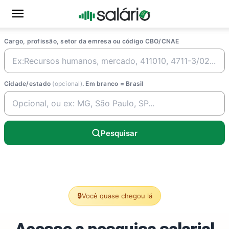
Cargo, profissão, setor da emresa ou código CBO/CNAE
Cidade/estado
(opcional)
. Em branco = Brasil
Pesquisar
🔒
Você quase chegou lá