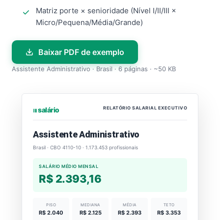
Matriz porte × senioridade (Nível I/II/III ×
Micro/Pequena/Média/Grande)
Baixar PDF de exemplo
Assistente Administrativo · Brasil · 6 páginas · ~50 KB
RELATÓRIO SALARIAL EXECUTIVO
⏐⏐⏐ salário
Assistente Administrativo
Brasil · CBO 4110-10 · 1.173.453 profissionais
SALÁRIO MÉDIO MENSAL
R$ 2.393,16
PISO
MEDIANA
MÉDIA
TETO
R$ 2.040
R$ 2.125
R$ 2.393
R$ 3.353