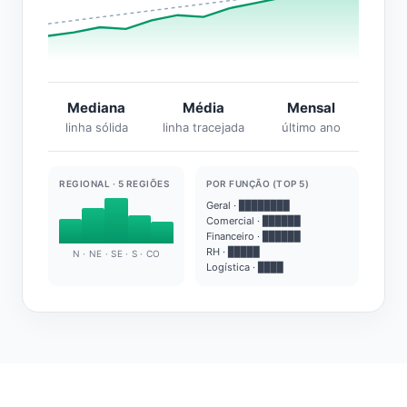
Mediana
Média
Mensal
linha sólida
linha tracejada
último ano
REGIONAL · 5 REGIÕES
POR FUNÇÃO (TOP 5)
Geral · ████████
Comercial · ██████
Financeiro · ██████
RH · █████
N · NE · SE · S · CO
Logística · ████