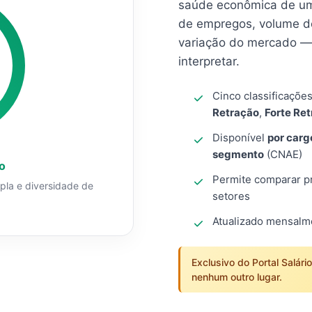
saúde econômica de um
de empregos, volume d
variação do mercado — 
interpretar.
Cinco classificaçõe
Retração
,
Forte Re
Disponível
por carg
segmento
(CNAE)
o
Permite comparar pro
mpla e diversidade de
setores
Atualizado mensal
Exclusivo do Portal Salári
nenhum outro lugar.