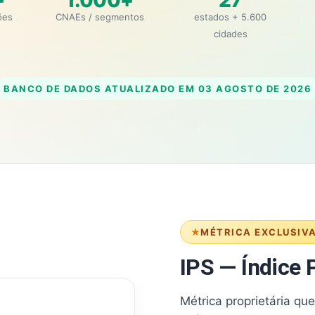
+
1.000+
27
ões
CNAEs / segmentos
estados + 5.600
cidades
BANCO DE DADOS ATUALIZADO EM
03 AGOSTO DE 2026
MÉTRICA EXCLUSIV
IPS — Índice P
Métrica proprietária qu