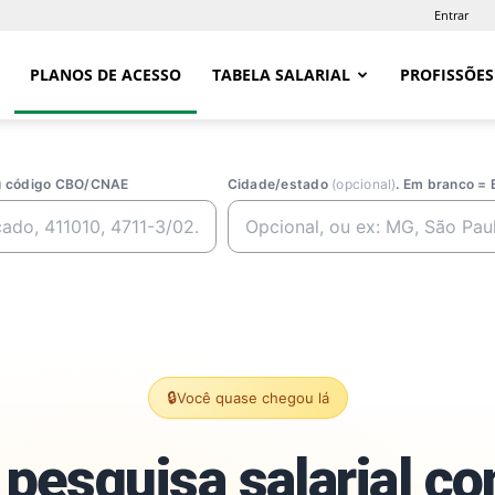
Entrar
PLANOS DE ACESSO
TABELA SALARIAL
PROFISSÕES
ou código CBO/CNAE
Cidade/estado
(opcional)
. Em branco = 
🔒
Você quase chegou lá
pesquisa salarial c