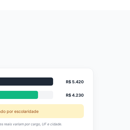
R$ 5.420
R$ 4.230
ado por escolaridade
res reais variam por cargo, UF e cidade.