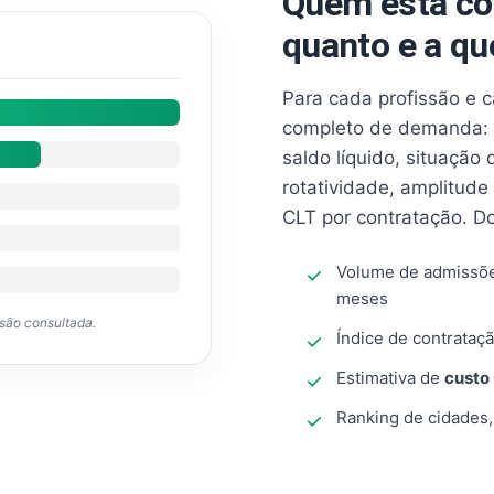
Quem está co
quanto e a qu
Para cada profissão e 
completo de demanda: 
saldo líquido, situação
rotatividade, amplitude
CLT por contratação. D
Volume de admissõ
meses
ssão consultada.
Índice de contrataçã
Estimativa de
custo
Ranking de cidades