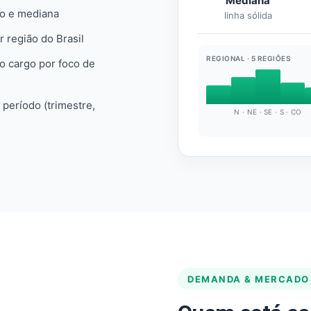
Mediana
io e mediana
linha sólida
r região do Brasil
REGIONAL · 5 REGIÕES
do cargo por foco de
e período (trimestre,
N · NE · SE · S · CO
DEMANDA & MERCADO