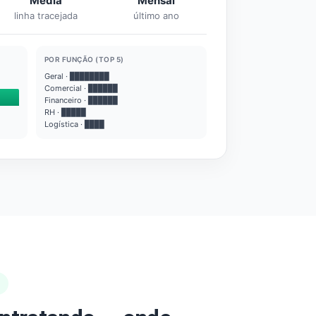
Média
Mensal
linha tracejada
último ano
POR FUNÇÃO (TOP 5)
Geral · ████████
Comercial · ██████
Financeiro · ██████
RH · █████
Logística · ████