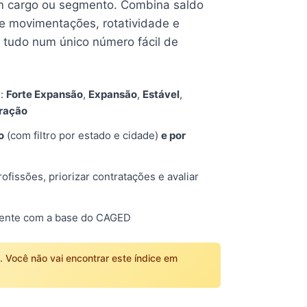
 cargo ou segmento. Combina saldo
e movimentações, rotatividade e
tudo num único número fácil de
s:
Forte Expansão
,
Expansão
,
Estável
,
tração
o
(com filtro por estado e cidade)
e por
fissões, priorizar contratações e avaliar
mente com a base do CAGED
o. Você não vai encontrar este índice em