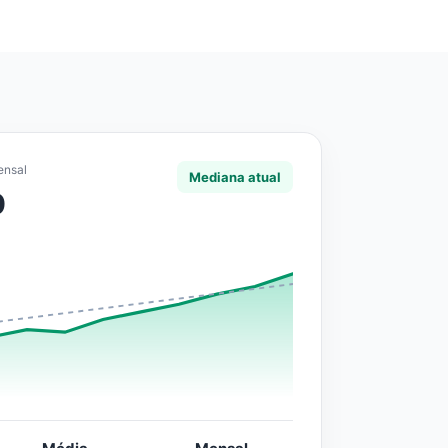
ensal
Mediana atual
0