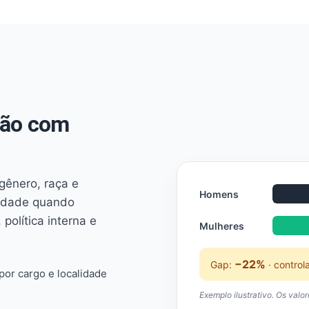
não com
 gênero, raça e
Homens
ridade quando
 política interna e
Mulheres
−22%
Gap:
· control
or cargo e localidade
Exemplo ilustrativo. Os valo