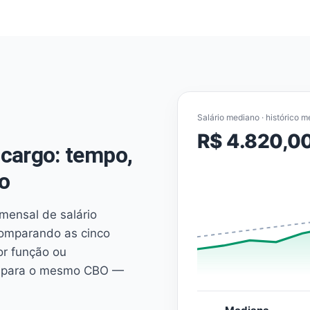
Salário mediano · histórico m
R$ 4.820,0
cargo: tempo,
o
mensal de salário
comparando as cinco
or função ou
es para o mesmo CBO —