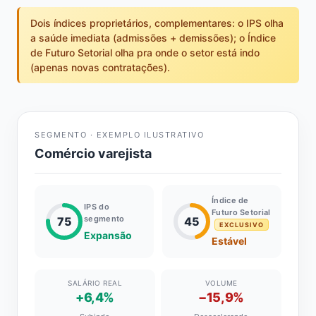
Dois índices proprietários, complementares: o IPS olha
a saúde imediata (admissões + demissões); o Índice
de Futuro Setorial olha pra onde o setor está indo
(apenas novas contratações).
SEGMENTO · EXEMPLO ILUSTRATIVO
Comércio varejista
Índice de
IPS do
Futuro Setorial
segmento
75
45
EXCLUSIVO
Expansão
Estável
SALÁRIO REAL
VOLUME
+6,4%
−15,9%