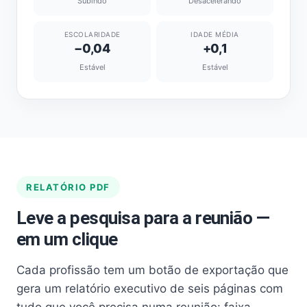
Subindo
Desacelerando
ESCOLARIDADE
IDADE MÉDIA
−0,04
+0,1
Estável
Estável
RELATÓRIO PDF
Leve a pesquisa para a reunião —
em um clique
Cada profissão tem um botão de exportação que
gera um relatório executivo de seis páginas com