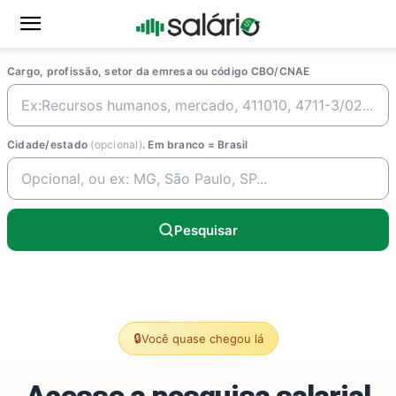
Cargo, profissão, setor da emresa ou código CBO/CNAE
Cidade/estado
(opcional)
. Em branco = Brasil
Pesquisar
🔒
Você quase chegou lá