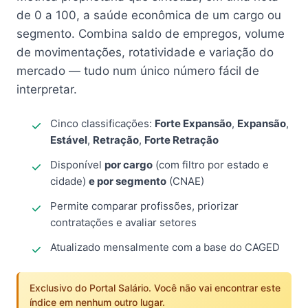
de 0 a 100, a saúde econômica de um cargo ou
segmento. Combina saldo de empregos, volume
de movimentações, rotatividade e variação do
mercado — tudo num único número fácil de
interpretar.
Cinco classificações:
Forte Expansão
,
Expansão
,
Estável
,
Retração
,
Forte Retração
Disponível
por cargo
(com filtro por estado e
cidade)
e por segmento
(CNAE)
Permite comparar profissões, priorizar
contratações e avaliar setores
Atualizado mensalmente com a base do CAGED
Exclusivo do Portal Salário. Você não vai encontrar este
índice em nenhum outro lugar.