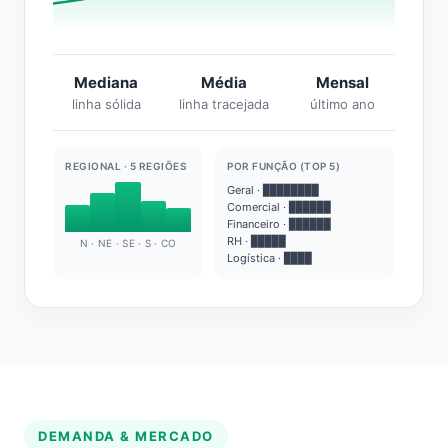
Mediana
Média
Mensal
linha sólida
linha tracejada
último ano
REGIONAL · 5 REGIÕES
POR FUNÇÃO (TOP 5)
Geral · ████████
Comercial · ██████
Financeiro · ██████
RH · █████
N · NE · SE · S · CO
Logística · ████
DEMANDA & MERCADO