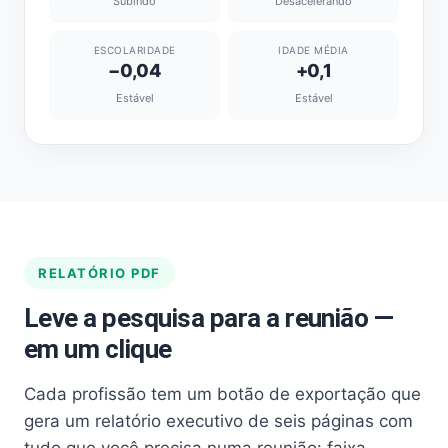
Subindo
Desacelerando
ESCOLARIDADE
IDADE MÉDIA
−0,04
+0,1
Estável
Estável
RELATÓRIO PDF
Leve a pesquisa para a reunião —
em um clique
Cada profissão tem um botão de exportação que
gera um relatório executivo de seis páginas com