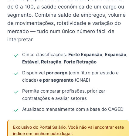
de 0 a 100, a saúde econômica de um cargo ou
segmento. Combina saldo de empregos, volume
de movimentações, rotatividade e variação do
mercado — tudo num único número fácil de
interpretar.
Cinco classificações:
Forte Expansão
,
Expansão
,
Estável
,
Retração
,
Forte Retração
Disponível
por cargo
(com filtro por estado e
cidade)
e por segmento
(CNAE)
Permite comparar profissões, priorizar
contratações e avaliar setores
Atualizado mensalmente com a base do CAGED
Exclusivo do Portal Salário. Você não vai encontrar este
índice em nenhum outro lugar.