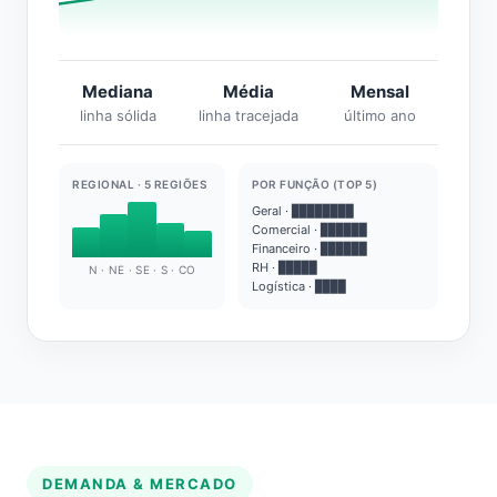
Mediana
Média
Mensal
linha sólida
linha tracejada
último ano
REGIONAL · 5 REGIÕES
POR FUNÇÃO (TOP 5)
Geral · ████████
Comercial · ██████
Financeiro · ██████
RH · █████
N · NE · SE · S · CO
Logística · ████
DEMANDA & MERCADO