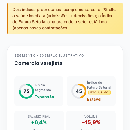
Dois índices proprietários, complementares: o IPS olha
a saúde imediata (admissões + demissões); o Índice
de Futuro Setorial olha pra onde o setor está indo
(apenas novas contratações).
SEGMENTO · EXEMPLO ILUSTRATIVO
Comércio varejista
Índice de
IPS do
Futuro Setorial
segmento
75
45
EXCLUSIVO
Expansão
Estável
SALÁRIO REAL
VOLUME
+6,4%
−15,9%