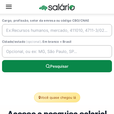
Cargo, profissão, setor da emresa ou código CBO/CNAE
Cidade/estado
(opcional)
. Em branco = Brasil
Pesquisar
🔒
Você quase chegou lá