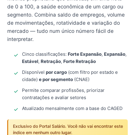
de 0 a 100, a saúde econômica de um cargo ou
segmento. Combina saldo de empregos, volume
de movimentações, rotatividade e variação do
mercado — tudo num único número fácil de
interpretar.
Cinco classificações:
Forte Expansão
,
Expansão
,
Estável
,
Retração
,
Forte Retração
Disponível
por cargo
(com filtro por estado e
cidade)
e por segmento
(CNAE)
Permite comparar profissões, priorizar
contratações e avaliar setores
Atualizado mensalmente com a base do CAGED
Exclusivo do Portal Salário. Você não vai encontrar este
índice em nenhum outro lugar.