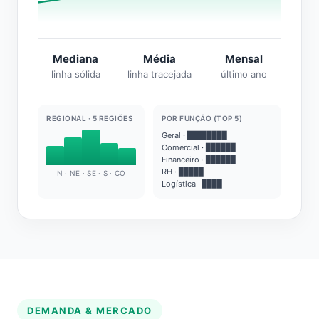
Mediana
Média
Mensal
linha sólida
linha tracejada
último ano
REGIONAL · 5 REGIÕES
POR FUNÇÃO (TOP 5)
Geral · ████████
Comercial · ██████
Financeiro · ██████
RH · █████
N · NE · SE · S · CO
Logística · ████
DEMANDA & MERCADO