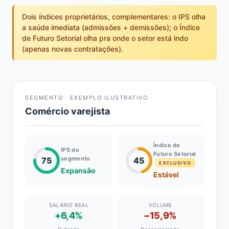
Dois índices proprietários, complementares: o IPS olha
a saúde imediata (admissões + demissões); o Índice
de Futuro Setorial olha pra onde o setor está indo
(apenas novas contratações).
SEGMENTO · EXEMPLO ILUSTRATIVO
Comércio varejista
Índice de
IPS do
Futuro Setorial
segmento
75
45
EXCLUSIVO
Expansão
Estável
SALÁRIO REAL
VOLUME
+6,4%
−15,9%