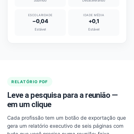
Subindo
Desacelerando
ESCOLARIDADE
IDADE MÉDIA
−0,04
+0,1
Estável
Estável
RELATÓRIO PDF
Leve a pesquisa para a reunião —
em um clique
Cada profissão tem um botão de exportação que
gera um relatório executivo de seis páginas com