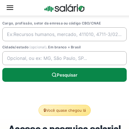
Cargo, profissão, setor da emresa ou código CBO/CNAE
Cidade/estado
(opcional)
. Em branco = Brasil
Pesquisar
🔒
Você quase chegou lá