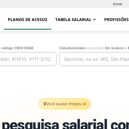
Entrar
PLANOS DE ACESSO
TABELA SALARIAL
PROFISSÕES
ou código CBO/CNAE
Cidade/estado
(opcional)
. Em branco = 
🔒
Você quase chegou lá
pesquisa salarial c