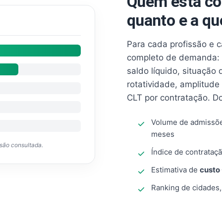
Quem está co
quanto e a qu
Para cada profissão e 
completo de demanda: 
saldo líquido, situação
rotatividade, amplitude
CLT por contratação. D
Volume de admissõ
meses
ssão consultada.
Índice de contrataçã
Estimativa de
custo
Ranking de cidades