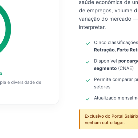
saúde econômica de um
de empregos, volume d
variação do mercado — 
interpretar.
Cinco classificaçõe
Retração
,
Forte Re
Disponível
por carg
segmento
(CNAE)
o
Permite comparar pro
mpla e diversidade de
setores
Atualizado mensal
Exclusivo do Portal Salári
nenhum outro lugar.