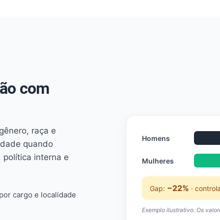
não com
 gênero, raça e
Homens
ridade quando
 política interna e
Mulheres
−22%
Gap:
· control
or cargo e localidade
Exemplo ilustrativo. Os valo