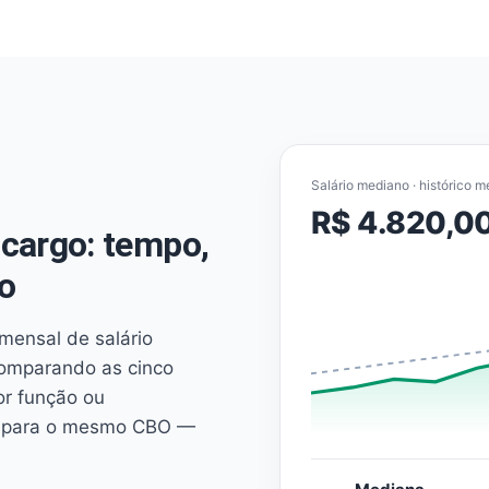
Salário mediano · histórico m
R$ 4.820,0
cargo: tempo,
o
mensal de salário
comparando as cinco
or função ou
es para o mesmo CBO —