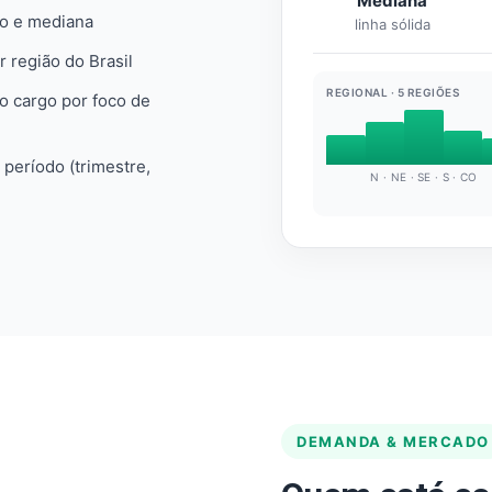
Mediana
io e mediana
linha sólida
r região do Brasil
REGIONAL · 5 REGIÕES
do cargo por foco de
e período (trimestre,
N · NE · SE · S · CO
DEMANDA & MERCADO