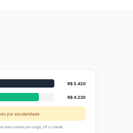
R$ 5.420
R$ 4.230
ado por escolaridade
res reais variam por cargo, UF e cidade.