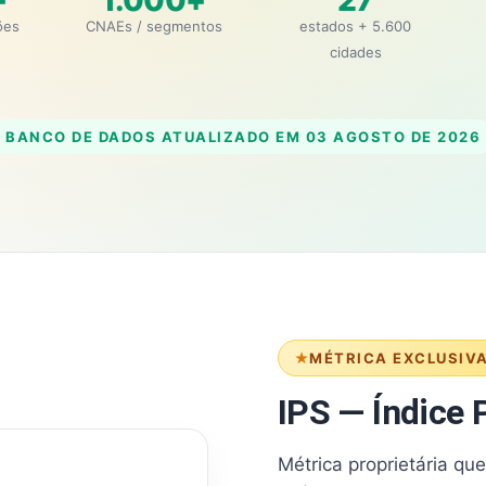
+
1.000+
27
ões
CNAEs / segmentos
estados + 5.600
cidades
BANCO DE DADOS ATUALIZADO EM
03 AGOSTO DE 2026
MÉTRICA EXCLUSIV
IPS — Índice P
Métrica proprietária qu