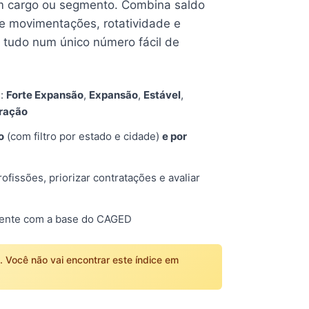
 cargo ou segmento. Combina saldo
e movimentações, rotatividade e
tudo num único número fácil de
s:
Forte Expansão
,
Expansão
,
Estável
,
tração
o
(com filtro por estado e cidade)
e por
fissões, priorizar contratações e avaliar
mente com a base do CAGED
o. Você não vai encontrar este índice em