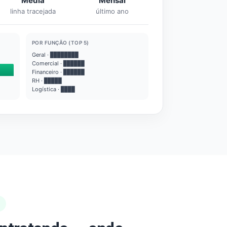
Média
Mensal
linha tracejada
último ano
POR FUNÇÃO (TOP 5)
Geral · ████████
Comercial · ██████
Financeiro · ██████
RH · █████
Logística · ████