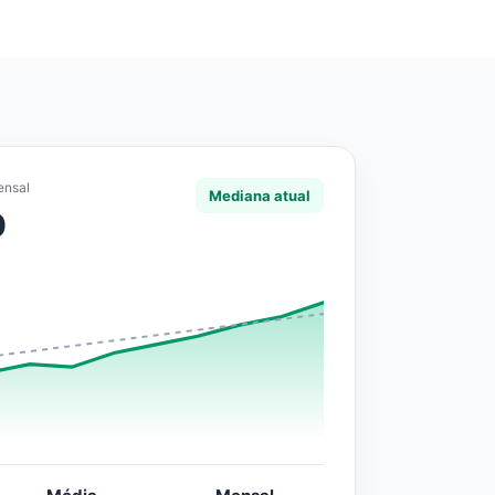
ensal
Mediana atual
0