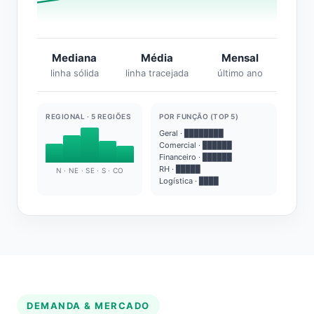
Mediana
Média
Mensal
linha sólida
linha tracejada
último ano
REGIONAL · 5 REGIÕES
POR FUNÇÃO (TOP 5)
Geral · ████████
Comercial · ██████
Financeiro · ██████
RH · █████
N · NE · SE · S · CO
Logística · ████
DEMANDA & MERCADO