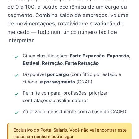
de 0 a 100, a saúde econômica de um cargo ou
segmento. Combina saldo de empregos, volume
de movimentações, rotatividade e variação do
mercado — tudo num único número fácil de
interpretar.
Cinco classificações:
Forte Expansão
,
Expansão
,
Estável
,
Retração
,
Forte Retração
Disponível
por cargo
(com filtro por estado e
cidade)
e por segmento
(CNAE)
Permite comparar profissões, priorizar
contratações e avaliar setores
Atualizado mensalmente com a base do CAGED
Exclusivo do Portal Salário. Você não vai encontrar este
índice em nenhum outro lugar.