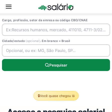
Cargo, profissão, setor da emresa ou código CBO/CNAE
Cidade/estado
(opcional)
. Em branco = Brasil
Pesquisar
🔒
Você quase chegou lá