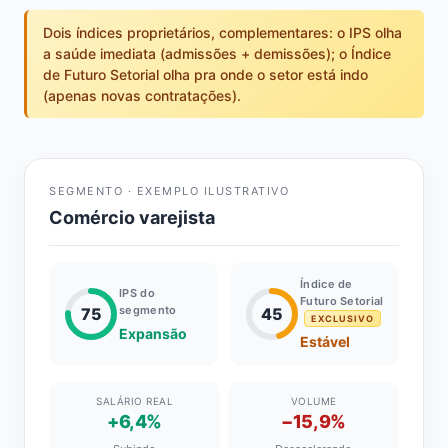
Dois índices proprietários, complementares: o IPS olha
a saúde imediata (admissões + demissões); o Índice
de Futuro Setorial olha pra onde o setor está indo
(apenas novas contratações).
SEGMENTO · EXEMPLO ILUSTRATIVO
Comércio varejista
Índice de
IPS do
Futuro Setorial
segmento
75
45
EXCLUSIVO
Expansão
Estável
SALÁRIO REAL
VOLUME
+6,4%
−15,9%