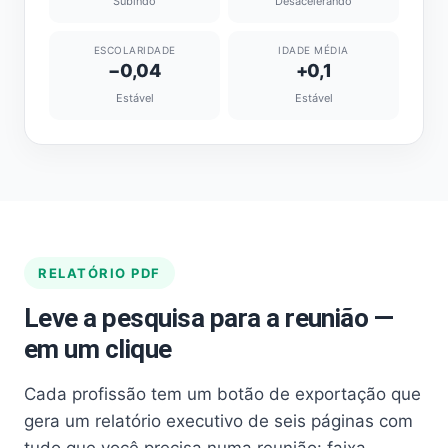
Subindo
Desacelerando
ESCOLARIDADE
IDADE MÉDIA
−0,04
+0,1
Estável
Estável
RELATÓRIO PDF
Leve a pesquisa para a reunião —
em um clique
Cada profissão tem um botão de exportação que
gera um relatório executivo de seis páginas com