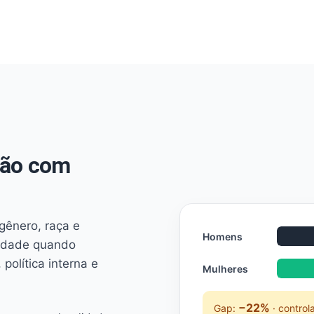
não com
 gênero, raça e
Homens
ridade quando
 política interna e
Mulheres
−22%
Gap:
· control