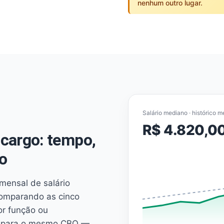
nenhum outro lugar.
Salário mediano · histórico m
R$ 4.820,0
cargo: tempo,
o
mensal de salário
comparando as cinco
or função ou
es para o mesmo CBO —