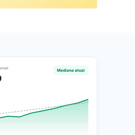
ensal
Mediana atual
0