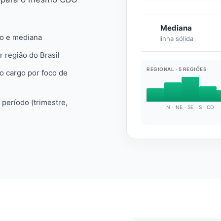
Mediana
io e mediana
linha sólida
r região do Brasil
REGIONAL · 5 REGIÕES
do cargo por foco de
e período (trimestre,
N · NE · SE · S · CO