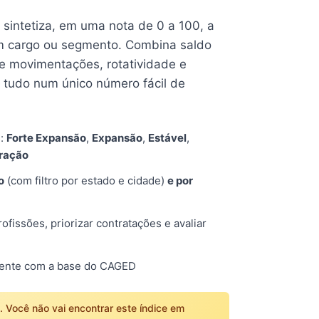
e sintetiza, em uma nota de 0 a 100, a
 cargo ou segmento. Combina saldo
e movimentações, rotatividade e
tudo num único número fácil de
s:
Forte Expansão
,
Expansão
,
Estável
,
tração
o
(com filtro por estado e cidade)
e por
fissões, priorizar contratações e avaliar
mente com a base do CAGED
o. Você não vai encontrar este índice em