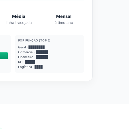
Média
Mensal
linha tracejada
último ano
POR FUNÇÃO (TOP 5)
Geral · ████████
Comercial · ██████
Financeiro · ██████
RH · █████
Logística · ████