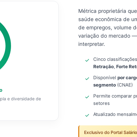
Métrica proprietária qu
saúde econômica de um
de empregos, volume d
variação do mercado — 
interpretar.
Cinco classificaçõe
Retração
,
Forte Re
Disponível
por carg
segmento
(CNAE)
o
Permite comparar pro
mpla e diversidade de
setores
Atualizado mensal
Exclusivo do Portal Salári