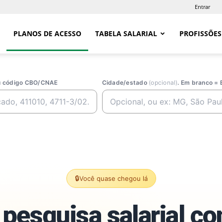
Entrar
PLANOS DE ACESSO
TABELA SALARIAL
PROFISSÕES
ou código CBO/CNAE
Cidade/estado
(opcional)
. Em branco = 
🔒
Você quase chegou lá
pesquisa salarial c