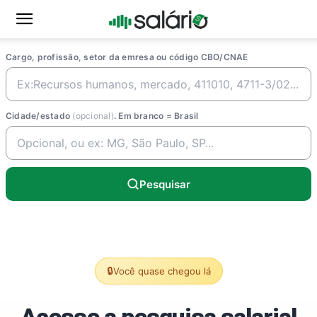
Cargo, profissão, setor da emresa ou código CBO/CNAE
Cidade/estado
(opcional)
. Em branco = Brasil
Pesquisar
🔒
Você quase chegou lá