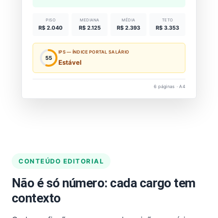
PISO
MEDIANA
MÉDIA
TETO
R$ 2.040
R$ 2.125
R$ 2.393
R$ 3.353
IPS — ÍNDICE PORTAL SALÁRIO
55
Estável
6 páginas · A4
CONTEÚDO EDITORIAL
Não é só número: cada cargo tem
contexto