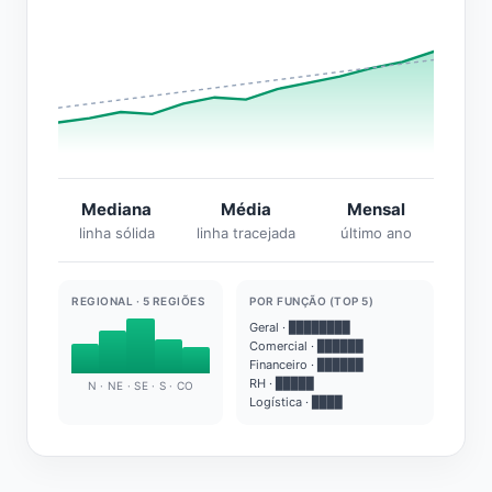
Mediana
Média
Mensal
linha sólida
linha tracejada
último ano
REGIONAL · 5 REGIÕES
POR FUNÇÃO (TOP 5)
Geral · ████████
Comercial · ██████
Financeiro · ██████
RH · █████
N · NE · SE · S · CO
Logística · ████