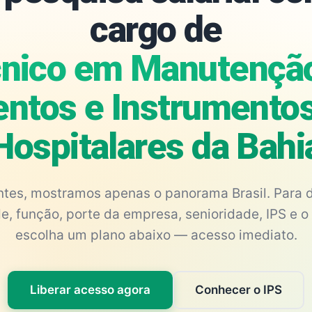
cargo de
nico em Manutençã
ntos e Instrumento
Hospitalares da Bahi
antes, mostramos apenas o panorama Brasil. Para d
e, função, porte da empresa, senioridade, IPS e o 
escolha um plano abaixo — acesso imediato.
Liberar acesso agora
Conhecer o IPS