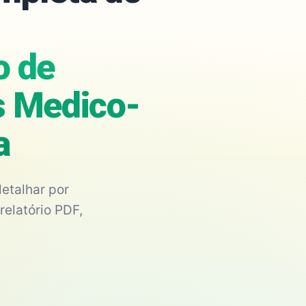
o de
s Medico-
a
etalhar por
relatório PDF,