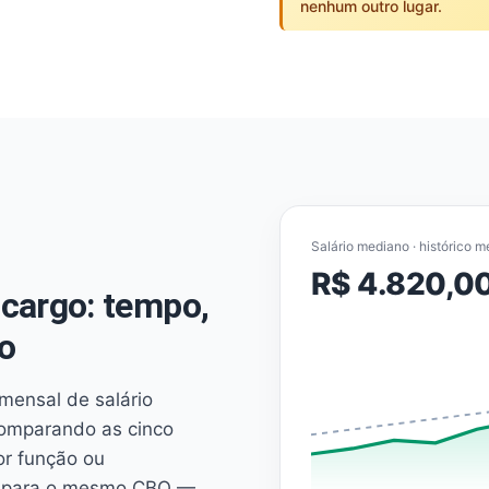
nenhum outro lugar.
Salário mediano · histórico m
R$ 4.820,0
cargo: tempo,
o
mensal de salário
comparando as cinco
or função ou
es para o mesmo CBO —