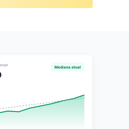
ensal
Mediana atual
0