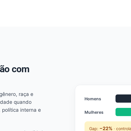
não com
 gênero, raça e
Homens
ridade quando
 política interna e
Mulheres
−22%
Gap:
· control