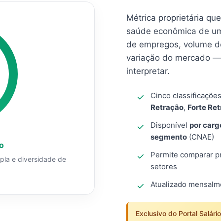
Métrica proprietária qu
saúde econômica de um
de empregos, volume d
variação do mercado — 
interpretar.
Cinco classificaçõe
Retração
,
Forte Re
Disponível
por carg
segmento
(CNAE)
o
Permite comparar pro
mpla e diversidade de
setores
Atualizado mensal
Exclusivo do Portal Salári