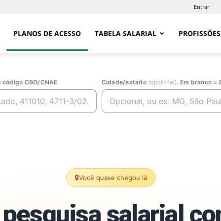
Entrar
PLANOS DE ACESSO
TABELA SALARIAL
PROFISSÕES
ou código CBO/CNAE
Cidade/estado
(opcional)
. Em branco = 
🔒
Você quase chegou lá
pesquisa salarial c