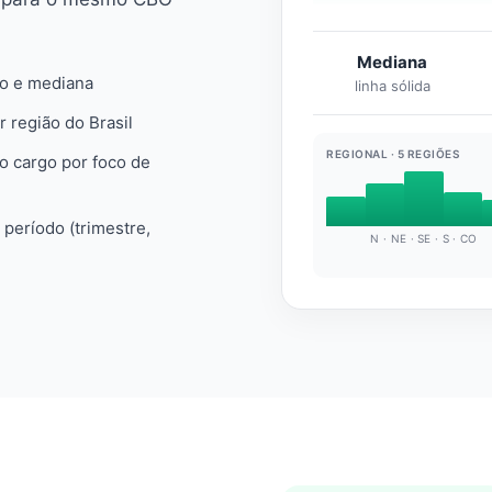
Mediana
io e mediana
linha sólida
r região do Brasil
REGIONAL · 5 REGIÕES
do cargo por foco de
e período (trimestre,
N · NE · SE · S · CO