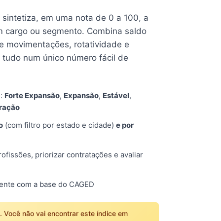
e sintetiza, em uma nota de 0 a 100, a
 cargo ou segmento. Combina saldo
e movimentações, rotatividade e
tudo num único número fácil de
s:
Forte Expansão
,
Expansão
,
Estável
,
tração
o
(com filtro por estado e cidade)
e por
fissões, priorizar contratações e avaliar
mente com a base do CAGED
o. Você não vai encontrar este índice em