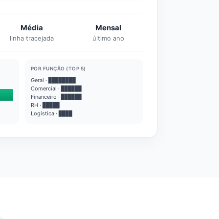
Média
Mensal
linha tracejada
último ano
POR FUNÇÃO (TOP 5)
Geral · ████████
Comercial · ██████
Financeiro · ██████
RH · █████
Logística · ████