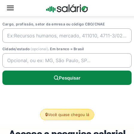
Cargo, profissão, setor da emresa ou código CBO/CNAE
Cidade/estado
(opcional)
. Em branco = Brasil
Pesquisar
🔒
Você quase chegou lá