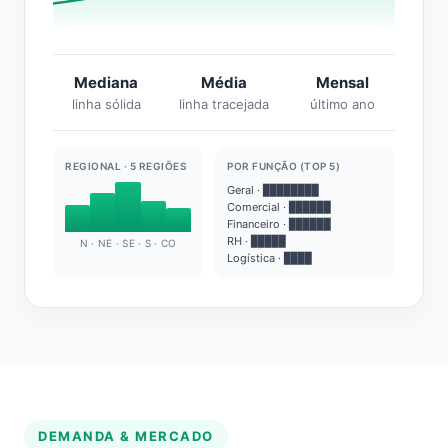
Mediana
Média
Mensal
linha sólida
linha tracejada
último ano
REGIONAL · 5 REGIÕES
POR FUNÇÃO (TOP 5)
Geral · ████████
Comercial · ██████
Financeiro · ██████
RH · █████
N · NE · SE · S · CO
Logística · ████
DEMANDA & MERCADO