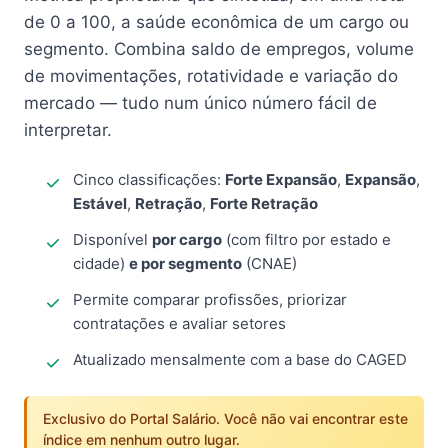
de 0 a 100, a saúde econômica de um cargo ou
segmento. Combina saldo de empregos, volume
de movimentações, rotatividade e variação do
mercado — tudo num único número fácil de
interpretar.
Cinco classificações:
Forte Expansão
,
Expansão
,
Estável
,
Retração
,
Forte Retração
Disponível
por cargo
(com filtro por estado e
cidade)
e por segmento
(CNAE)
Permite comparar profissões, priorizar
contratações e avaliar setores
Atualizado mensalmente com a base do CAGED
Exclusivo do Portal Salário. Você não vai encontrar este
índice em nenhum outro lugar.