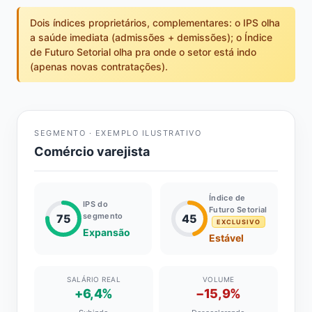
Dois índices proprietários, complementares: o IPS olha
a saúde imediata (admissões + demissões); o Índice
de Futuro Setorial olha pra onde o setor está indo
(apenas novas contratações).
SEGMENTO · EXEMPLO ILUSTRATIVO
Comércio varejista
Índice de
IPS do
Futuro Setorial
segmento
75
45
EXCLUSIVO
Expansão
Estável
SALÁRIO REAL
VOLUME
+6,4%
−15,9%