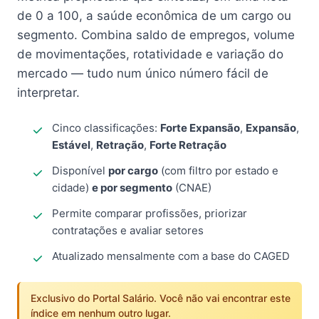
de 0 a 100, a saúde econômica de um cargo ou
segmento. Combina saldo de empregos, volume
de movimentações, rotatividade e variação do
mercado — tudo num único número fácil de
interpretar.
Cinco classificações:
Forte Expansão
,
Expansão
,
Estável
,
Retração
,
Forte Retração
Disponível
por cargo
(com filtro por estado e
cidade)
e por segmento
(CNAE)
Permite comparar profissões, priorizar
contratações e avaliar setores
Atualizado mensalmente com a base do CAGED
Exclusivo do Portal Salário. Você não vai encontrar este
índice em nenhum outro lugar.