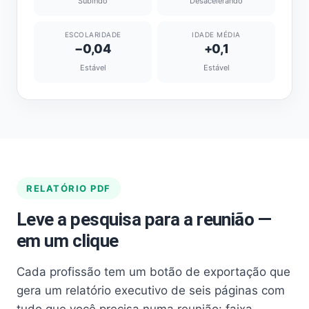
Subindo
Desacelerando
ESCOLARIDADE
IDADE MÉDIA
−0,04
+0,1
Estável
Estável
RELATÓRIO PDF
Leve a pesquisa para a reunião —
em um clique
Cada profissão tem um botão de exportação que
gera um relatório executivo de seis páginas com