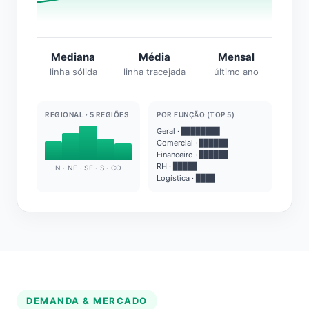
Mediana
Média
Mensal
linha sólida
linha tracejada
último ano
REGIONAL · 5 REGIÕES
POR FUNÇÃO (TOP 5)
Geral · ████████
Comercial · ██████
Financeiro · ██████
RH · █████
N · NE · SE · S · CO
Logística · ████
DEMANDA & MERCADO