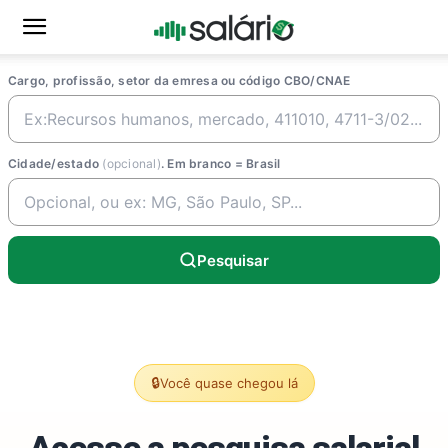
Cargo, profissão, setor da emresa ou código CBO/CNAE
Cidade/estado
(opcional)
. Em branco = Brasil
Pesquisar
🔒
Você quase chegou lá