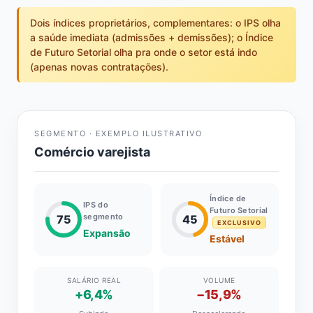
Dois índices proprietários, complementares: o IPS olha
a saúde imediata (admissões + demissões); o Índice
de Futuro Setorial olha pra onde o setor está indo
(apenas novas contratações).
SEGMENTO · EXEMPLO ILUSTRATIVO
Comércio varejista
Índice de
IPS do
Futuro Setorial
segmento
75
45
EXCLUSIVO
Expansão
Estável
SALÁRIO REAL
VOLUME
+6,4%
−15,9%