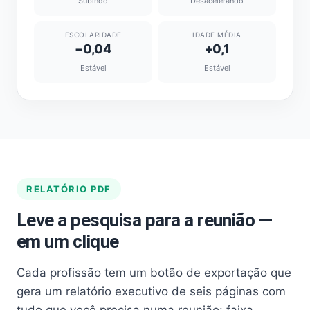
Subindo
Desacelerando
ESCOLARIDADE
IDADE MÉDIA
−0,04
+0,1
Estável
Estável
RELATÓRIO PDF
Leve a pesquisa para a reunião —
em um clique
Cada profissão tem um botão de exportação que
gera um relatório executivo de seis páginas com