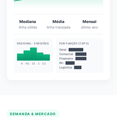
Mediana
Média
Mensal
linha sólida
linha tracejada
último ano
REGIONAL · 5 REGIÕES
POR FUNÇÃO (TOP 5)
Geral · ████████
Comercial · ██████
Financeiro · ██████
RH · █████
N · NE · SE · S · CO
Logística · ████
DEMANDA & MERCADO