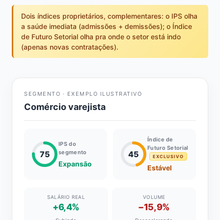
Dois índices proprietários, complementares: o IPS olha
a saúde imediata (admissões + demissões); o Índice
de Futuro Setorial olha pra onde o setor está indo
(apenas novas contratações).
SEGMENTO · EXEMPLO ILUSTRATIVO
Comércio varejista
Índice de
IPS do
Futuro Setorial
segmento
75
45
EXCLUSIVO
Expansão
Estável
SALÁRIO REAL
VOLUME
+6,4%
−15,9%