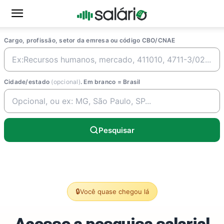
Cargo, profissão, setor da emresa ou código CBO/CNAE
Cidade/estado
(opcional)
. Em branco = Brasil
Pesquisar
🔒
Você quase chegou lá