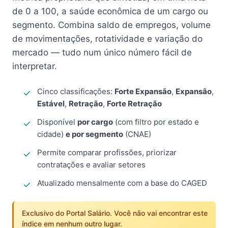
de 0 a 100, a saúde econômica de um cargo ou
segmento. Combina saldo de empregos, volume
de movimentações, rotatividade e variação do
mercado — tudo num único número fácil de
interpretar.
Cinco classificações:
Forte Expansão
,
Expansão
,
Estável
,
Retração
,
Forte Retração
Disponível
por cargo
(com filtro por estado e
cidade)
e por segmento
(CNAE)
Permite comparar profissões, priorizar
contratações e avaliar setores
Atualizado mensalmente com a base do CAGED
Exclusivo do Portal Salário. Você não vai encontrar este
índice em nenhum outro lugar.