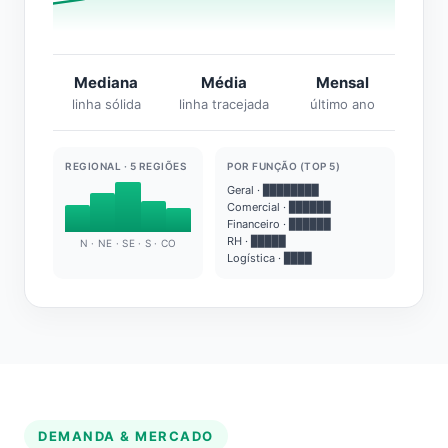
Mediana
Média
Mensal
linha sólida
linha tracejada
último ano
REGIONAL · 5 REGIÕES
POR FUNÇÃO (TOP 5)
Geral · ████████
Comercial · ██████
Financeiro · ██████
RH · █████
N · NE · SE · S · CO
Logística · ████
DEMANDA & MERCADO