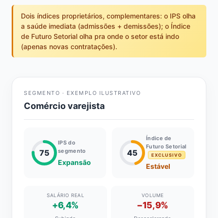
Dois índices proprietários, complementares: o IPS olha
a saúde imediata (admissões + demissões); o Índice
de Futuro Setorial olha pra onde o setor está indo
(apenas novas contratações).
SEGMENTO · EXEMPLO ILUSTRATIVO
Comércio varejista
Índice de
IPS do
Futuro Setorial
segmento
75
45
EXCLUSIVO
Expansão
Estável
SALÁRIO REAL
VOLUME
+6,4%
−15,9%