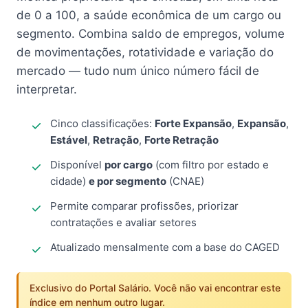
de 0 a 100, a saúde econômica de um cargo ou
segmento. Combina saldo de empregos, volume
de movimentações, rotatividade e variação do
mercado — tudo num único número fácil de
interpretar.
Cinco classificações:
Forte Expansão
,
Expansão
,
Estável
,
Retração
,
Forte Retração
Disponível
por cargo
(com filtro por estado e
cidade)
e por segmento
(CNAE)
Permite comparar profissões, priorizar
contratações e avaliar setores
Atualizado mensalmente com a base do CAGED
Exclusivo do Portal Salário. Você não vai encontrar este
índice em nenhum outro lugar.