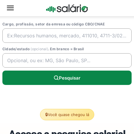
Cargo, profissão, setor da emresa ou código CBO/CNAE
Cidade/estado
(opcional)
. Em branco = Brasil
Pesquisar
🔒
Você quase chegou lá