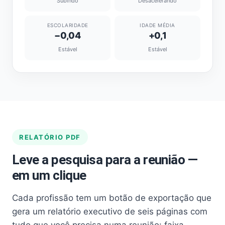
Subindo
Desacelerando
ESCOLARIDADE
IDADE MÉDIA
−0,04
+0,1
Estável
Estável
RELATÓRIO PDF
Leve a pesquisa para a reunião —
em um clique
Cada profissão tem um botão de exportação que
gera um relatório executivo de seis páginas com