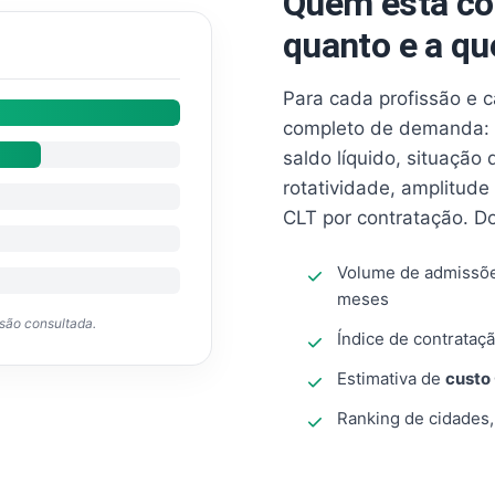
Quem está co
quanto e a qu
Para cada profissão e 
completo de demanda: 
saldo líquido, situação
rotatividade, amplitude
CLT por contratação. D
Volume de admissõ
meses
ssão consultada.
Índice de contrataçã
Estimativa de
custo
Ranking de cidades