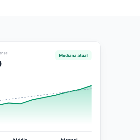
ensal
Mediana atual
0