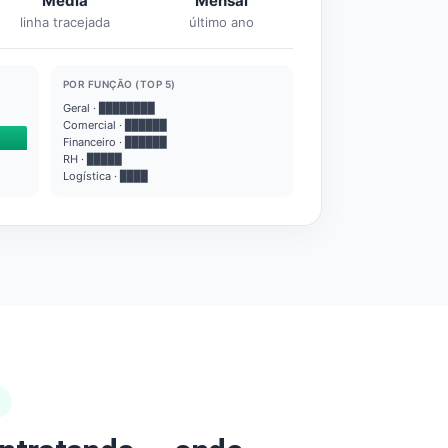
Média
Mensal
linha tracejada
último ano
POR FUNÇÃO (TOP 5)
Geral · ████████
Comercial · ██████
Financeiro · ██████
RH · █████
Logística · ████