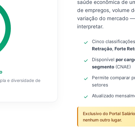
saúde econômica de um
de empregos, volume d
variação do mercado — 
interpretar.
Cinco classificaçõe
Retração
,
Forte Re
Disponível
por carg
segmento
(CNAE)
o
Permite comparar pro
mpla e diversidade de
setores
Atualizado mensal
Exclusivo do Portal Salári
nenhum outro lugar.