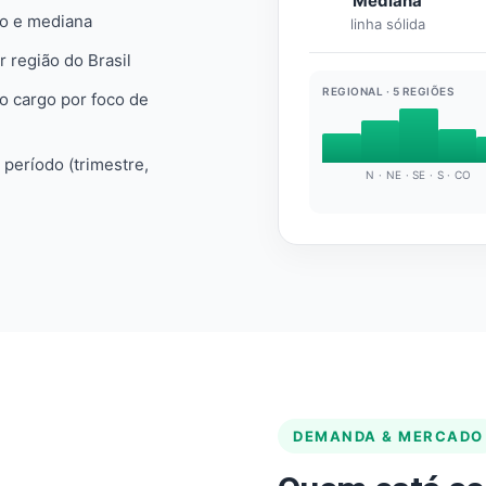
Mediana
io e mediana
linha sólida
r região do Brasil
REGIONAL · 5 REGIÕES
do cargo por foco de
e período (trimestre,
N · NE · SE · S · CO
DEMANDA & MERCADO