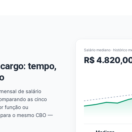
Salário mediano · histórico m
R$ 4.820,0
cargo: tempo,
o
mensal de salário
comparando as cinco
or função ou
es para o mesmo CBO —