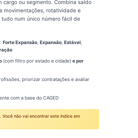
 cargo ou segmento. Combina saldo
e movimentações, rotatividade e
tudo num único número fácil de
s:
Forte Expansão
,
Expansão
,
Estável
,
tração
o
(com filtro por estado e cidade)
e por
fissões, priorizar contratações e avaliar
mente com a base do CAGED
o. Você não vai encontrar este índice em