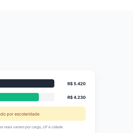
R$ 5.420
R$ 4.230
ado por escolaridade
res reais variam por cargo, UF e cidade.