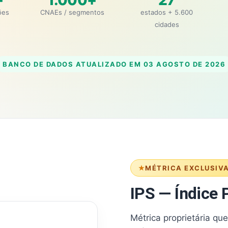
+
1.000+
27
ões
CNAEs / segmentos
estados + 5.600
cidades
BANCO DE DADOS ATUALIZADO EM
03 AGOSTO DE 2026
MÉTRICA EXCLUSIV
IPS — Índice P
Métrica proprietária qu