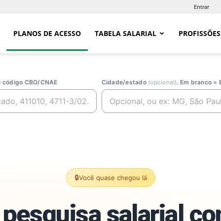
Entrar
PLANOS DE ACESSO
TABELA SALARIAL
PROFISSÕES
ou código CBO/CNAE
Cidade/estado
(opcional)
. Em branco = 
🔒
Você quase chegou lá
pesquisa salarial c