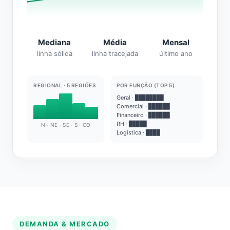
Mediana
Média
Mensal
linha sólida
linha tracejada
último ano
REGIONAL · 5 REGIÕES
POR FUNÇÃO (TOP 5)
Geral · ████████
Comercial · ██████
Financeiro · ██████
RH · █████
N · NE · SE · S · CO
Logística · ████
DEMANDA & MERCADO