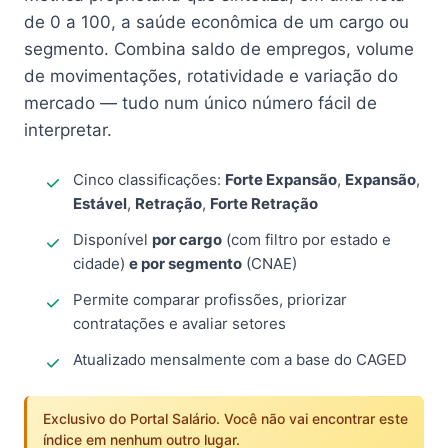
de 0 a 100, a saúde econômica de um cargo ou
segmento. Combina saldo de empregos, volume
de movimentações, rotatividade e variação do
mercado — tudo num único número fácil de
interpretar.
Cinco classificações:
Forte Expansão
,
Expansão
,
Estável
,
Retração
,
Forte Retração
Disponível
por cargo
(com filtro por estado e
cidade)
e por segmento
(CNAE)
Permite comparar profissões, priorizar
contratações e avaliar setores
Atualizado mensalmente com a base do CAGED
Exclusivo do Portal Salário. Você não vai encontrar este
índice em nenhum outro lugar.