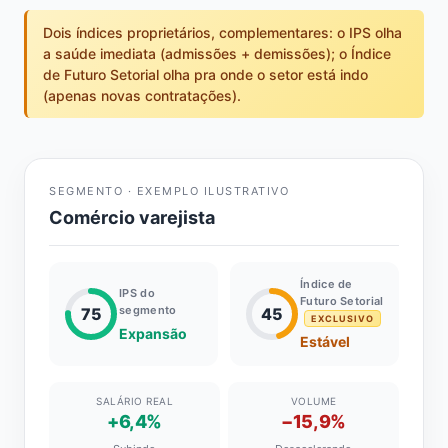
Dois índices proprietários, complementares: o IPS olha
a saúde imediata (admissões + demissões); o Índice
de Futuro Setorial olha pra onde o setor está indo
(apenas novas contratações).
SEGMENTO · EXEMPLO ILUSTRATIVO
Comércio varejista
Índice de
IPS do
Futuro Setorial
segmento
75
45
EXCLUSIVO
Expansão
Estável
SALÁRIO REAL
VOLUME
+6,4%
−15,9%