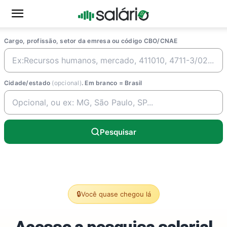
Cargo, profissão, setor da emresa ou código CBO/CNAE
Cidade/estado
(opcional)
. Em branco = Brasil
Pesquisar
🔒
Você quase chegou lá