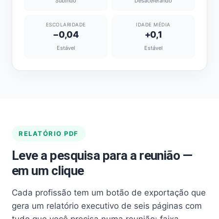
Subindo
Desacelerando
ESCOLARIDADE
IDADE MÉDIA
−0,04
+0,1
Estável
Estável
RELATÓRIO PDF
Leve a pesquisa para a reunião —
em um clique
Cada profissão tem um botão de exportação que
gera um relatório executivo de seis páginas com