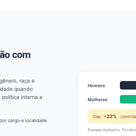
não com
 gênero, raça e
Homens
ridade quando
 política interna e
Mulheres
−22%
Gap:
· control
or cargo e localidade
Exemplo ilustrativo. Os valo