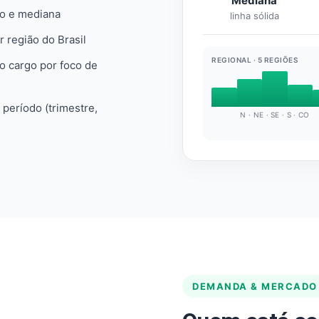
Mediana
io e mediana
linha sólida
r região do Brasil
REGIONAL · 5 REGIÕES
do cargo por foco de
e período (trimestre,
N · NE · SE · S · CO
DEMANDA & MERCADO