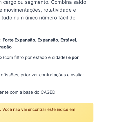
 cargo ou segmento. Combina saldo
e movimentações, rotatividade e
tudo num único número fácil de
s:
Forte Expansão
,
Expansão
,
Estável
,
tração
o
(com filtro por estado e cidade)
e por
fissões, priorizar contratações e avaliar
mente com a base do CAGED
o. Você não vai encontrar este índice em