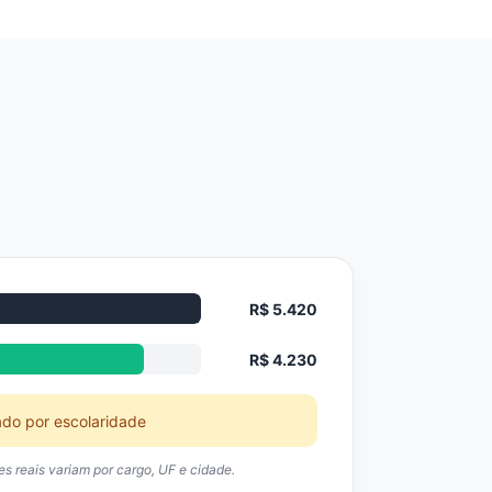
R$ 5.420
R$ 4.230
ado por escolaridade
res reais variam por cargo, UF e cidade.