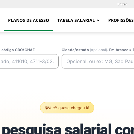
Entrar
PLANOS DE ACESSO
TABELA SALARIAL
PROFISSÕES
ou código CBO/CNAE
Cidade/estado
(opcional)
. Em branco = 
🔒
Você quase chegou lá
pesquisa salarial c