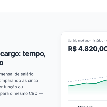
Salário mediano · histórico m
R$ 4.820,0
cargo: tempo,
o
mensal de salário
comparando as cinco
or função ou
es para o mesmo CBO —