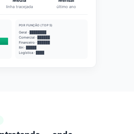
Média
Mensal
linha tracejada
último ano
POR FUNÇÃO (TOP 5)
Geral · ████████
Comercial · ██████
Financeiro · ██████
RH · █████
Logística · ████