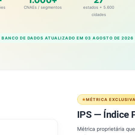
+
1.000+
27
ões
CNAEs / segmentos
estados + 5.600
cidades
BANCO DE DADOS ATUALIZADO EM
03 AGOSTO DE 2026
MÉTRICA EXCLUSIV
IPS — Índice P
Métrica proprietária qu