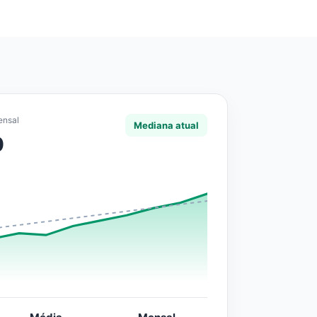
ensal
Mediana atual
0