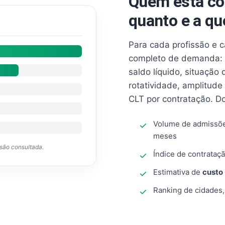
Quem está co
quanto e a qu
Para cada profissão e 
completo de demanda: 
saldo líquido, situação
rotatividade, amplitude
CLT por contratação. D
Volume de admissõ
meses
ssão consultada.
Índice de contrataçã
Estimativa de
custo
Ranking de cidades