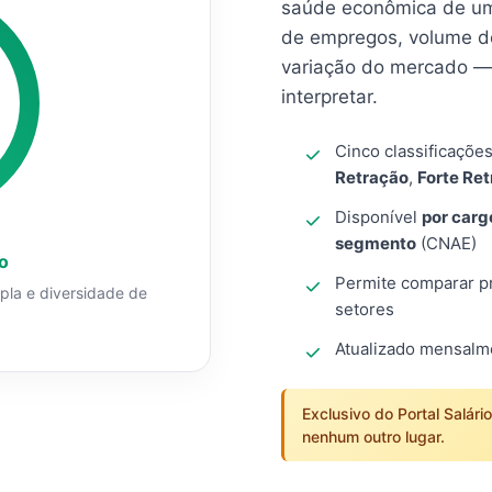
saúde econômica de um
de empregos, volume d
variação do mercado — 
interpretar.
Cinco classificaçõe
Retração
,
Forte Re
Disponível
por carg
segmento
(CNAE)
o
Permite comparar pro
mpla e diversidade de
setores
Atualizado mensal
Exclusivo do Portal Salári
nenhum outro lugar.