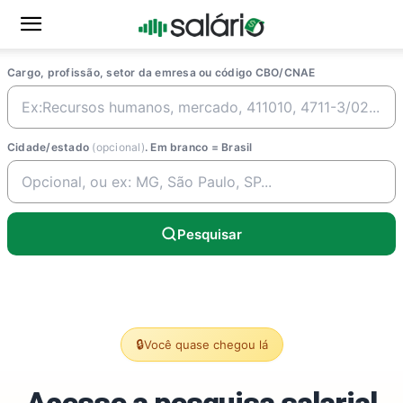
Cargo, profissão, setor da emresa ou código CBO/CNAE
Cidade/estado
(opcional)
. Em branco = Brasil
Pesquisar
🔒
Você quase chegou lá