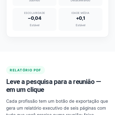
Subindo
Desacelerando
ESCOLARIDADE
IDADE MÉDIA
−0,04
+0,1
Estável
Estável
RELATÓRIO PDF
Leve a pesquisa para a reunião —
em um clique
Cada profissão tem um botão de exportação que
gera um relatório executivo de seis páginas com