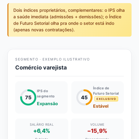
Dois índices proprietários, complementares: o IPS olha
a saúde imediata (admissões + demissões); o Índice
de Futuro Setorial olha pra onde o setor está indo
(apenas novas contratações).
SEGMENTO · EXEMPLO ILUSTRATIVO
Comércio varejista
Índice de
IPS do
Futuro Setorial
segmento
75
45
EXCLUSIVO
Expansão
Estável
SALÁRIO REAL
VOLUME
+6,4%
−15,9%