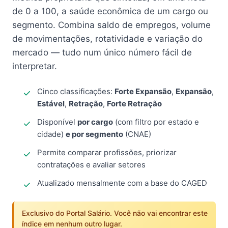
de 0 a 100, a saúde econômica de um cargo ou
segmento. Combina saldo de empregos, volume
de movimentações, rotatividade e variação do
mercado — tudo num único número fácil de
interpretar.
Cinco classificações:
Forte Expansão
,
Expansão
,
Estável
,
Retração
,
Forte Retração
Disponível
por cargo
(com filtro por estado e
cidade)
e por segmento
(CNAE)
Permite comparar profissões, priorizar
contratações e avaliar setores
Atualizado mensalmente com a base do CAGED
Exclusivo do Portal Salário. Você não vai encontrar este
índice em nenhum outro lugar.