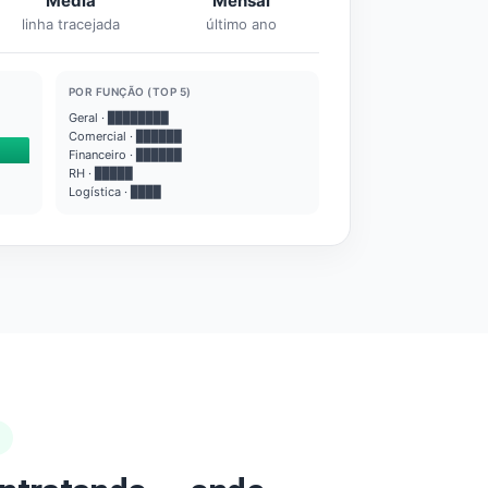
Média
Mensal
linha tracejada
último ano
POR FUNÇÃO (TOP 5)
Geral · ████████
Comercial · ██████
Financeiro · ██████
RH · █████
Logística · ████