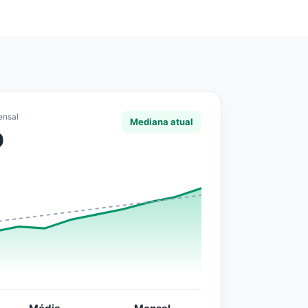
ensal
Mediana atual
0