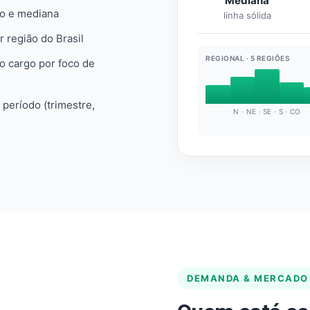
Mediana
io e mediana
linha sólida
r região do Brasil
REGIONAL · 5 REGIÕES
do cargo por foco de
e período (trimestre,
N · NE · SE · S · CO
DEMANDA & MERCADO