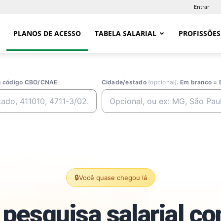
Entrar
PLANOS DE ACESSO
TABELA SALARIAL
PROFISSÕES
ou código CBO/CNAE
Cidade/estado
(opcional)
. Em branco = 
🔒
Você quase chegou lá
pesquisa salarial c