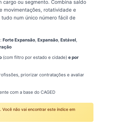
 cargo ou segmento. Combina saldo
e movimentações, rotatividade e
tudo num único número fácil de
s:
Forte Expansão
,
Expansão
,
Estável
,
tração
o
(com filtro por estado e cidade)
e por
fissões, priorizar contratações e avaliar
mente com a base do CAGED
o. Você não vai encontrar este índice em