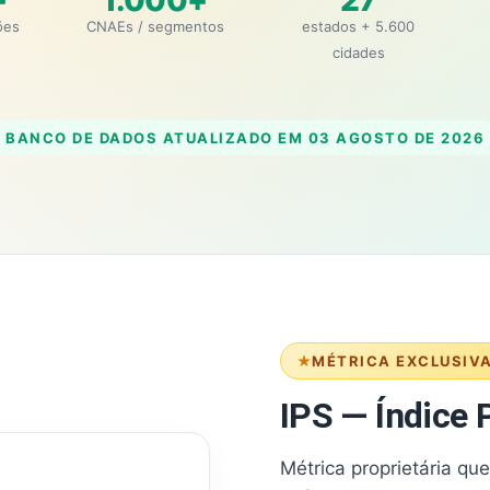
+
1.000+
27
ões
CNAEs / segmentos
estados + 5.600
cidades
BANCO DE DADOS ATUALIZADO EM
03 AGOSTO DE 2026
MÉTRICA EXCLUSIV
IPS — Índice P
Métrica proprietária qu