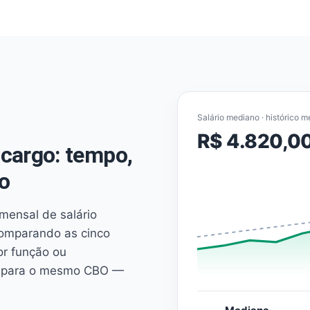
Salário mediano · histórico m
R$ 4.820,0
cargo: tempo,
o
mensal de salário
comparando as cinco
or função ou
es para o mesmo CBO —