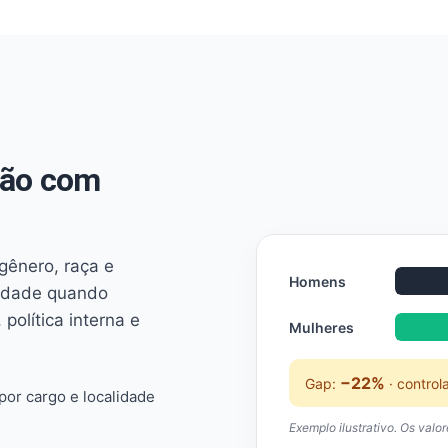
não com
 gênero, raça e
Homens
ridade quando
 política interna e
Mulheres
−22%
Gap:
· control
or cargo e localidade
Exemplo ilustrativo. Os valo