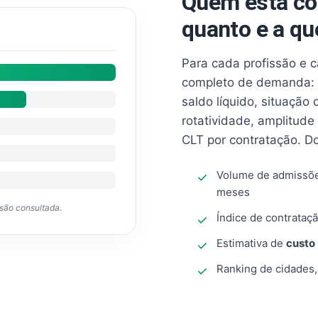
Quem está co
quanto e a qu
Para cada profissão e 
completo de demanda: 
saldo líquido, situação
rotatividade, amplitude
CLT por contratação. D
Volume de admissõ
meses
ssão consultada.
Índice de contrataçã
Estimativa de
custo
Ranking de cidades