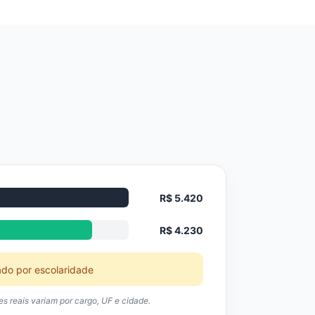
R$ 5.420
R$ 4.230
ado por escolaridade
res reais variam por cargo, UF e cidade.