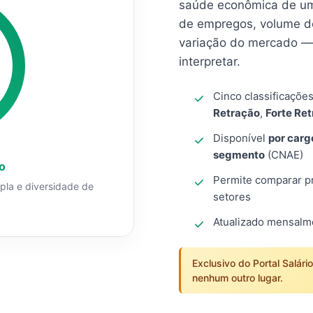
saúde econômica de um
de empregos, volume d
variação do mercado — 
interpretar.
Cinco classificaçõe
Retração
,
Forte Re
Disponível
por carg
segmento
(CNAE)
o
Permite comparar pro
mpla e diversidade de
setores
Atualizado mensal
Exclusivo do Portal Salári
nenhum outro lugar.