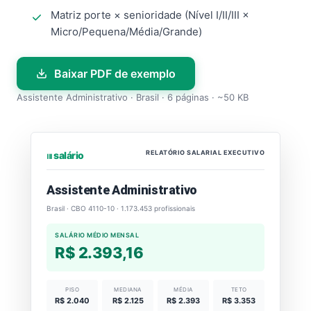
Matriz porte × senioridade (Nível I/II/III ×
Micro/Pequena/Média/Grande)
Baixar PDF de exemplo
Assistente Administrativo · Brasil · 6 páginas · ~50 KB
RELATÓRIO SALARIAL EXECUTIVO
⏐⏐⏐ salário
Assistente Administrativo
Brasil · CBO 4110-10 · 1.173.453 profissionais
SALÁRIO MÉDIO MENSAL
R$ 2.393,16
PISO
MEDIANA
MÉDIA
TETO
R$ 2.040
R$ 2.125
R$ 2.393
R$ 3.353