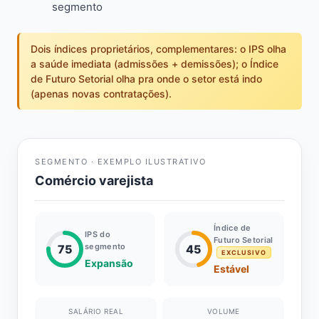
segmento
Dois índices proprietários, complementares: o IPS olha
a saúde imediata (admissões + demissões); o Índice
de Futuro Setorial olha pra onde o setor está indo
(apenas novas contratações).
SEGMENTO · EXEMPLO ILUSTRATIVO
Comércio varejista
Índice de
IPS do
Futuro Setorial
segmento
75
45
EXCLUSIVO
Expansão
Estável
SALÁRIO REAL
VOLUME