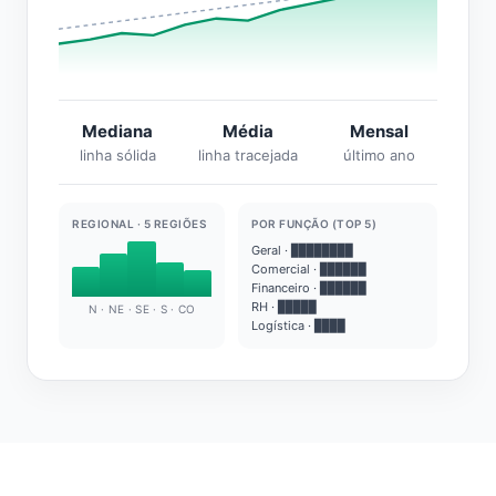
Mediana
Média
Mensal
linha sólida
linha tracejada
último ano
REGIONAL · 5 REGIÕES
POR FUNÇÃO (TOP 5)
Geral · ████████
Comercial · ██████
Financeiro · ██████
RH · █████
N · NE · SE · S · CO
Logística · ████