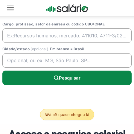
Cargo, profissão, setor da emresa ou código CBO/CNAE
Cidade/estado
(opcional)
. Em branco = Brasil
Pesquisar
🔒
Você quase chegou lá