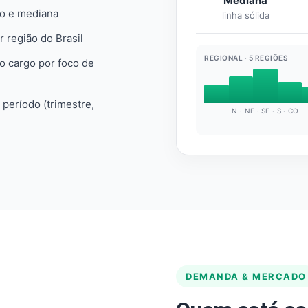
Mediana
io e mediana
linha sólida
r região do Brasil
REGIONAL · 5 REGIÕES
do cargo por foco de
e período (trimestre,
N · NE · SE · S · CO
DEMANDA & MERCADO