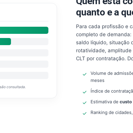
Quem está co
quanto e a qu
Para cada profissão e 
completo de demanda: 
saldo líquido, situação
rotatividade, amplitude
CLT por contratação. D
Volume de admissõ
meses
ssão consultada.
Índice de contrataçã
Estimativa de
custo
Ranking de cidades