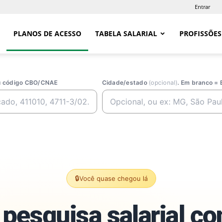
Entrar
PLANOS DE ACESSO
TABELA SALARIAL
PROFISSÕES
ou código CBO/CNAE
Cidade/estado
(opcional)
. Em branco = 
🔒
Você quase chegou lá
pesquisa salarial c