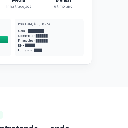
Média
Mensal
linha tracejada
último ano
POR FUNÇÃO (TOP 5)
Geral · ████████
Comercial · ██████
Financeiro · ██████
RH · █████
Logística · ████