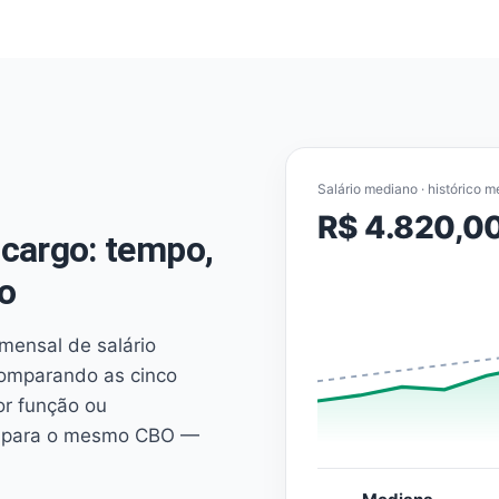
Salário mediano · histórico m
R$ 4.820,0
cargo: tempo,
o
mensal de salário
comparando as cinco
or função ou
es para o mesmo CBO —