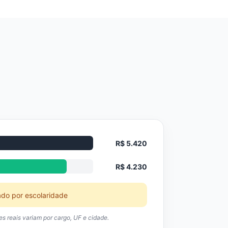
R$ 5.420
R$ 4.230
ado por escolaridade
res reais variam por cargo, UF e cidade.