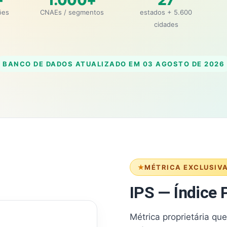
+
1.000+
27
ões
CNAEs / segmentos
estados + 5.600
cidades
BANCO DE DADOS ATUALIZADO EM
03 AGOSTO DE 2026
MÉTRICA EXCLUSIV
IPS — Índice P
Métrica proprietária qu