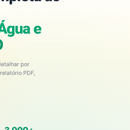
 Água e
O
etalhar por
relatório PDF,