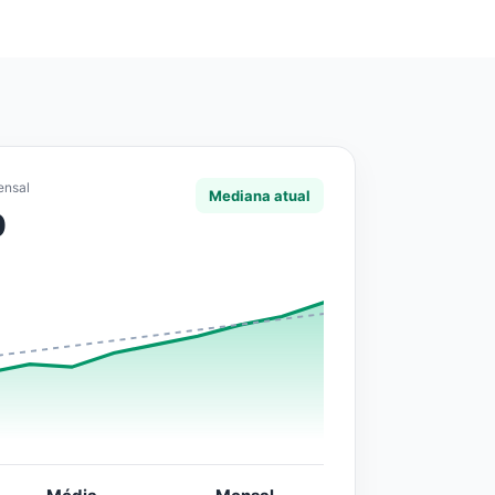
ensal
Mediana atual
0