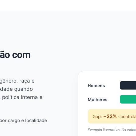
não com
 gênero, raça e
Homens
ridade quando
 política interna e
Mulheres
−22%
Gap:
· control
or cargo e localidade
Exemplo ilustrativo. Os valo