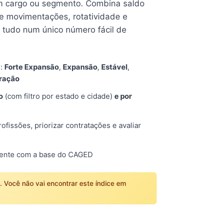
 cargo ou segmento. Combina saldo
e movimentações, rotatividade e
tudo num único número fácil de
s:
Forte Expansão
,
Expansão
,
Estável
,
tração
o
(com filtro por estado e cidade)
e por
fissões, priorizar contratações e avaliar
mente com a base do CAGED
o. Você não vai encontrar este índice em