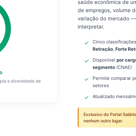
saúde econômica de um
de empregos, volume d
variação do mercado — 
interpretar.
Cinco classificaçõe
Retração
,
Forte Re
Disponível
por carg
segmento
(CNAE)
o
Permite comparar pro
mpla e diversidade de
setores
Atualizado mensal
Exclusivo do Portal Salári
nenhum outro lugar.