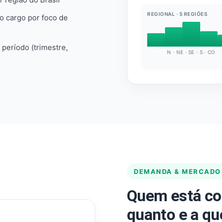
REGIONAL · 5 REGIÕES
do cargo por foco de
e período (trimestre,
N · NE · SE · S · CO
DEMANDA & MERCADO
Quem está co
quanto e a qu