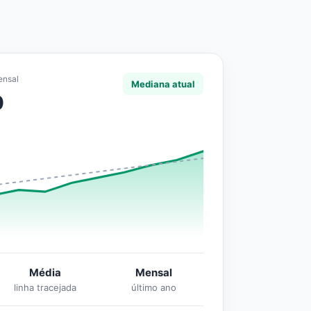
ensal
Mediana atual
0
Média
Mensal
linha tracejada
último ano