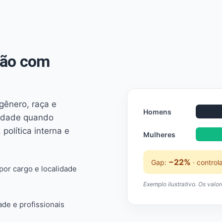
não com
 gênero, raça e
Homens
ridade quando
 política interna e
Mulheres
−22%
Gap:
· control
or cargo e localidade
Exemplo ilustrativo. Os valo
ade e profissionais