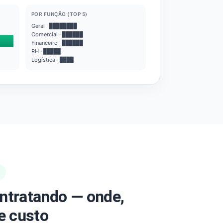
POR FUNÇÃO (TOP 5)
Geral · ████████
Comercial · ██████
Financeiro · ██████
RH · █████
Logística · ████
ntratando — onde,
e custo