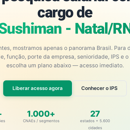
cargo de
Sushiman - Natal/R
antes, mostramos apenas o panorama Brasil. Para d
e, função, porte da empresa, senioridade, IPS e o 
escolha um plano abaixo — acesso imediato.
Liberar acesso agora
Conhecer o IPS
+
1.000+
27
ões
CNAEs / segmentos
estados + 5.600
cidades