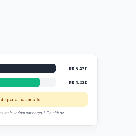
R$ 5.420
R$ 4.230
ado por escolaridade
res reais variam por cargo, UF e cidade.