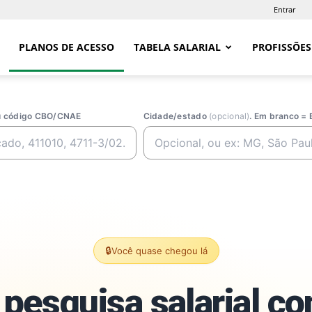
Entrar
PLANOS DE ACESSO
TABELA SALARIAL
PROFISSÕES
ou código CBO/CNAE
Cidade/estado
(opcional)
. Em branco = 
🔒
Você quase chegou lá
pesquisa salarial c