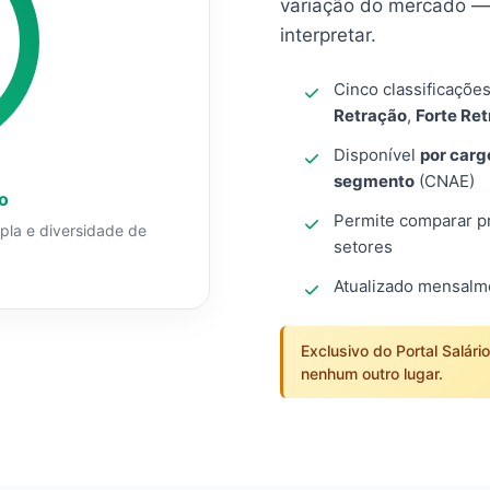
variação do mercado — 
interpretar.
Cinco classificaçõe
Retração
,
Forte Re
Disponível
por carg
segmento
(CNAE)
o
Permite comparar pro
mpla e diversidade de
setores
Atualizado mensal
Exclusivo do Portal Salári
nenhum outro lugar.