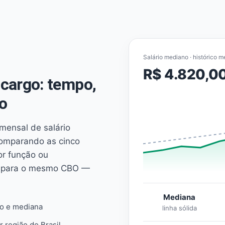
Salário mediano · histórico m
R$ 4.820,0
cargo: tempo,
o
mensal de salário
comparando as cinco
or função ou
es para o mesmo CBO —
Mediana
io e mediana
linha sólida
r região do Brasil