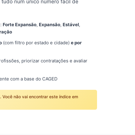
tudo num único número fácil de
s:
Forte Expansão
,
Expansão
,
Estável
,
tração
o
(com filtro por estado e cidade)
e por
fissões, priorizar contratações e avaliar
mente com a base do CAGED
o. Você não vai encontrar este índice em