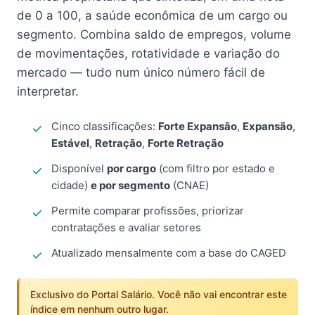
de 0 a 100, a saúde econômica de um cargo ou
segmento. Combina saldo de empregos, volume
de movimentações, rotatividade e variação do
mercado — tudo num único número fácil de
interpretar.
Cinco classificações:
Forte Expansão
,
Expansão
,
Estável
,
Retração
,
Forte Retração
Disponível
por cargo
(com filtro por estado e
cidade)
e por segmento
(CNAE)
Permite comparar profissões, priorizar
contratações e avaliar setores
Atualizado mensalmente com a base do CAGED
Exclusivo do Portal Salário. Você não vai encontrar este
índice em nenhum outro lugar.