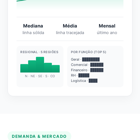
Mediana
Média
Mensal
linha sólida
linha tracejada
último ano
REGIONAL · 5 REGIÕES
POR FUNÇÃO (TOP 5)
Geral · ████████
Comercial · ██████
Financeiro · ██████
RH · █████
N · NE · SE · S · CO
Logística · ████
DEMANDA & MERCADO