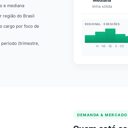
Mediana
io e mediana
linha sólida
r região do Brasil
REGIONAL · 5 REGIÕES
do cargo por foco de
e período (trimestre,
N · NE · SE · S · CO
DEMANDA & MERCADO