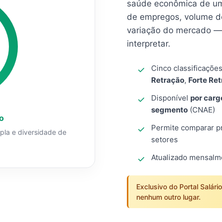
saúde econômica de um
de empregos, volume d
variação do mercado — 
interpretar.
Cinco classificaçõe
Retração
,
Forte Re
Disponível
por carg
segmento
(CNAE)
o
Permite comparar pro
mpla e diversidade de
setores
Atualizado mensal
Exclusivo do Portal Salári
nenhum outro lugar.