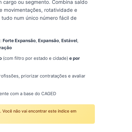
 cargo ou segmento. Combina saldo
e movimentações, rotatividade e
tudo num único número fácil de
s:
Forte Expansão
,
Expansão
,
Estável
,
tração
o
(com filtro por estado e cidade)
e por
fissões, priorizar contratações e avaliar
mente com a base do CAGED
o. Você não vai encontrar este índice em