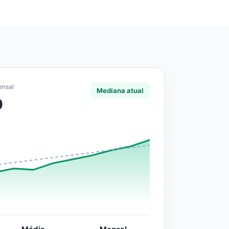
ensal
Mediana atual
0