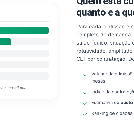
Quem está co
quanto e a qu
Para cada profissão e 
completo de demanda: 
saldo líquido, situação
rotatividade, amplitude
CLT por contratação. D
Volume de admissõ
meses
ssão consultada.
Índice de contrataçã
Estimativa de
custo
Ranking de cidades