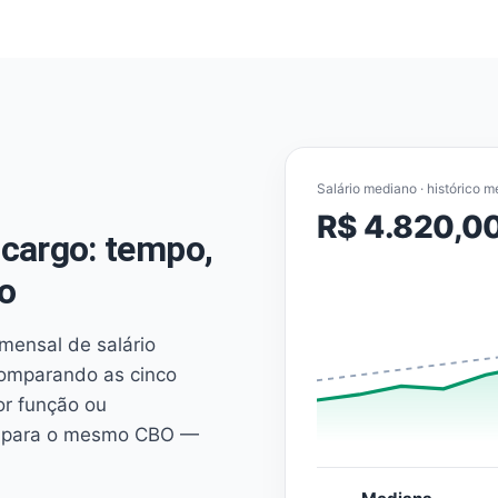
Salário mediano · histórico m
R$ 4.820,0
cargo: tempo,
o
mensal de salário
comparando as cinco
or função ou
es para o mesmo CBO —