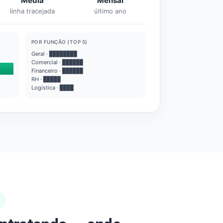
Média
Mensal
linha tracejada
último ano
POR FUNÇÃO (TOP 5)
Geral · ████████
Comercial · ██████
Financeiro · ██████
RH · █████
Logística · ████