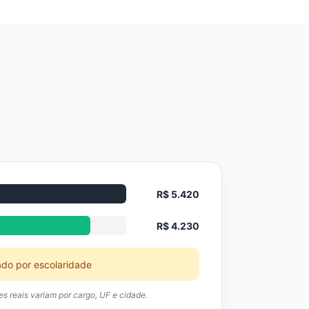
R$ 5.420
R$ 4.230
ado por escolaridade
res reais variam por cargo, UF e cidade.