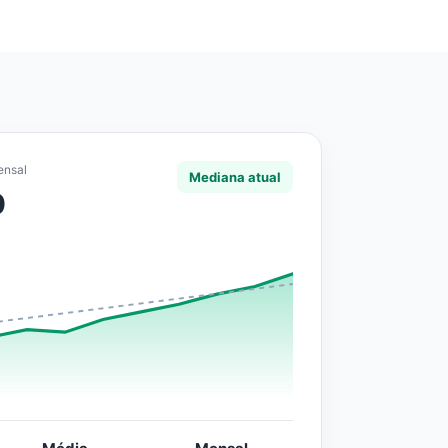
ensal
Mediana atual
0