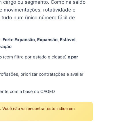
 cargo ou segmento. Combina saldo
e movimentações, rotatividade e
tudo num único número fácil de
s:
Forte Expansão
,
Expansão
,
Estável
,
tração
o
(com filtro por estado e cidade)
e por
fissões, priorizar contratações e avaliar
mente com a base do CAGED
o. Você não vai encontrar este índice em