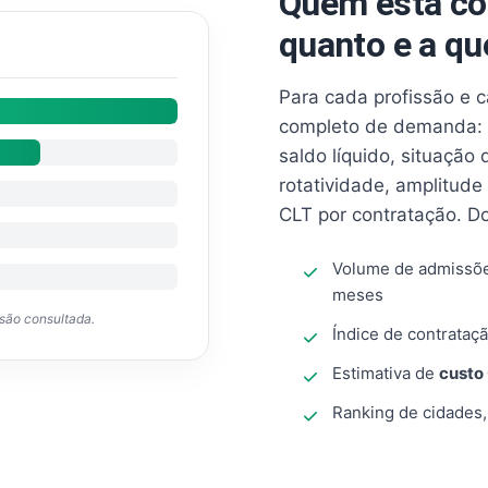
Quem está co
quanto e a qu
Para cada profissão e 
completo de demanda: 
saldo líquido, situação
rotatividade, amplitude
CLT por contratação. D
Volume de admissõ
meses
ssão consultada.
Índice de contrataçã
Estimativa de
custo
Ranking de cidades