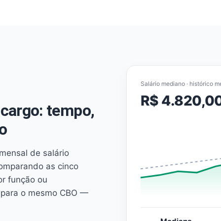
Salário mediano · histórico m
R$ 4.820,0
cargo: tempo,
o
mensal de salário
comparando as cinco
or função ou
es para o mesmo CBO —