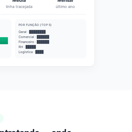
Média
Mensal
linha tracejada
último ano
POR FUNÇÃO (TOP 5)
Geral · ████████
Comercial · ██████
Financeiro · ██████
RH · █████
Logística · ████