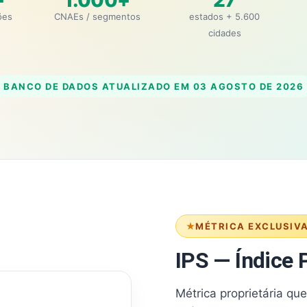
+
1.000+
27
ões
CNAEs / segmentos
estados + 5.600
cidades
BANCO DE DADOS ATUALIZADO EM
03 AGOSTO DE 2026
MÉTRICA EXCLUSIV
IPS — Índice P
Métrica proprietária qu