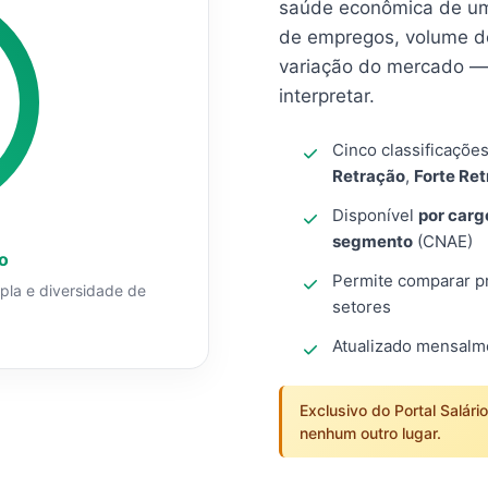
saúde econômica de um
de empregos, volume d
variação do mercado — 
interpretar.
Cinco classificaçõe
Retração
,
Forte Re
Disponível
por carg
segmento
(CNAE)
o
Permite comparar pro
mpla e diversidade de
setores
Atualizado mensal
Exclusivo do Portal Salári
nenhum outro lugar.