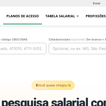
Entrar
PLANOS DE ACESSO
TABELA SALARIAL
PROFISSÕES
ou código CBO/CNAE
Cidade/estado
(opcional)
. Em branco = 
🔒
Você quase chegou lá
pesquisa salarial c