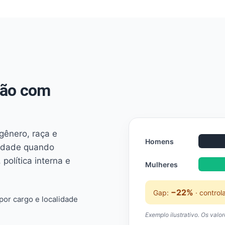
não com
 gênero, raça e
Homens
ridade quando
 política interna e
Mulheres
−22%
Gap:
· control
or cargo e localidade
Exemplo ilustrativo. Os valo