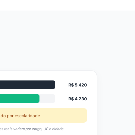
R$ 5.420
R$ 4.230
ado por escolaridade
res reais variam por cargo, UF e cidade.