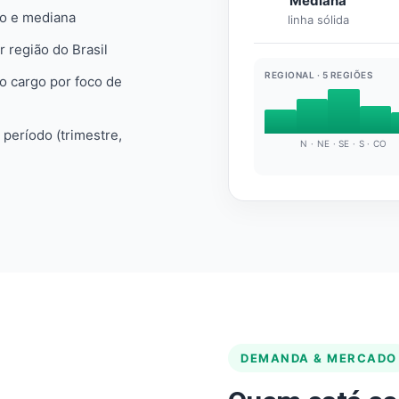
Mediana
io e mediana
linha sólida
r região do Brasil
REGIONAL · 5 REGIÕES
do cargo por foco de
e período (trimestre,
N · NE · SE · S · CO
DEMANDA & MERCADO