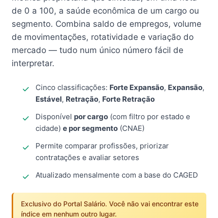
de 0 a 100, a saúde econômica de um cargo ou
segmento. Combina saldo de empregos, volume
de movimentações, rotatividade e variação do
mercado — tudo num único número fácil de
interpretar.
Cinco classificações:
Forte Expansão
,
Expansão
,
Estável
,
Retração
,
Forte Retração
Disponível
por cargo
(com filtro por estado e
cidade)
e por segmento
(CNAE)
Permite comparar profissões, priorizar
contratações e avaliar setores
Atualizado mensalmente com a base do CAGED
Exclusivo do Portal Salário. Você não vai encontrar este
índice em nenhum outro lugar.