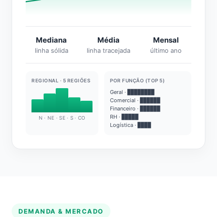
Mediana
Média
Mensal
linha sólida
linha tracejada
último ano
REGIONAL · 5 REGIÕES
POR FUNÇÃO (TOP 5)
Geral · ████████
Comercial · ██████
Financeiro · ██████
RH · █████
N · NE · SE · S · CO
Logística · ████
DEMANDA & MERCADO