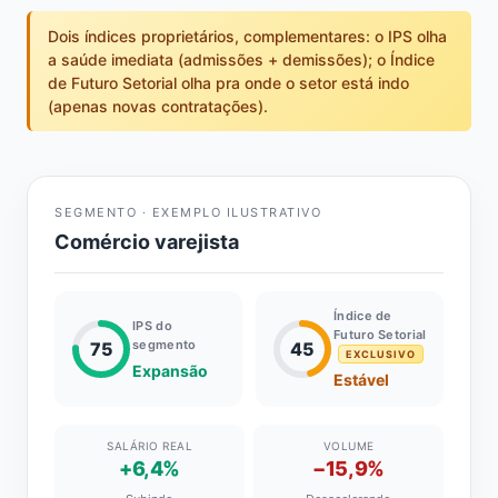
Dois índices proprietários, complementares: o IPS olha
a saúde imediata (admissões + demissões); o Índice
de Futuro Setorial olha pra onde o setor está indo
(apenas novas contratações).
SEGMENTO · EXEMPLO ILUSTRATIVO
Comércio varejista
Índice de
IPS do
Futuro Setorial
segmento
75
45
EXCLUSIVO
Expansão
Estável
SALÁRIO REAL
VOLUME
+6,4%
−15,9%