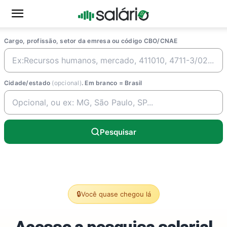
Cargo, profissão, setor da emresa ou código CBO/CNAE
Cidade/estado
(opcional)
. Em branco = Brasil
Pesquisar
🔒
Você quase chegou lá