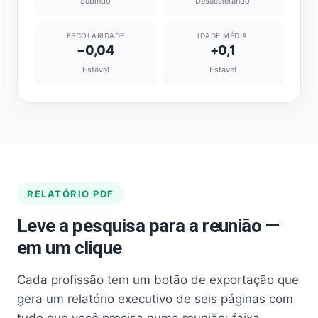
Subindo
Desacelerando
ESCOLARIDADE
IDADE MÉDIA
−0,04
+0,1
Estável
Estável
RELATÓRIO PDF
Leve a pesquisa para a reunião —
em um clique
Cada profissão tem um botão de exportação que
gera um relatório executivo de seis páginas com