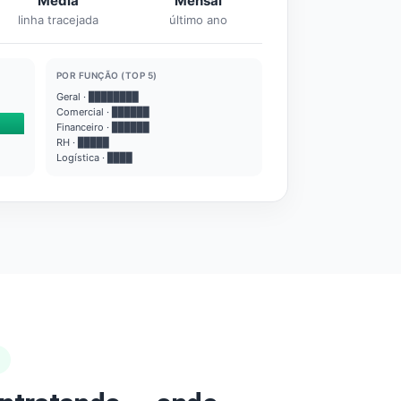
Média
Mensal
linha tracejada
último ano
POR FUNÇÃO (TOP 5)
Geral · ████████
Comercial · ██████
Financeiro · ██████
RH · █████
Logística · ████