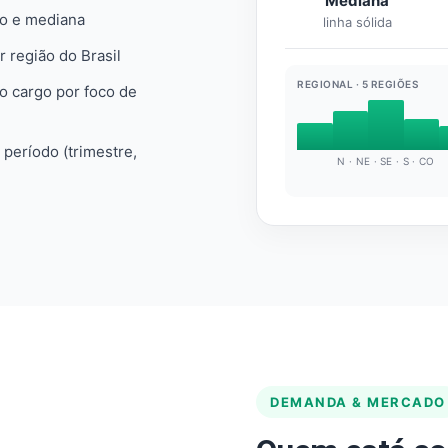
Mediana
io e mediana
linha sólida
r região do Brasil
REGIONAL · 5 REGIÕES
do cargo por foco de
e período (trimestre,
N · NE · SE · S · CO
DEMANDA & MERCADO