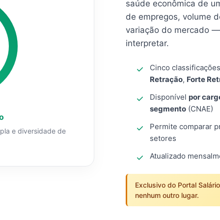
saúde econômica de um
de empregos, volume d
variação do mercado — 
interpretar.
Cinco classificaçõe
Retração
,
Forte Re
Disponível
por carg
segmento
(CNAE)
o
Permite comparar pro
mpla e diversidade de
setores
Atualizado mensal
Exclusivo do Portal Salári
nenhum outro lugar.