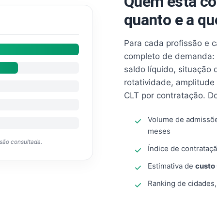
Quem está co
quanto e a qu
Para cada profissão e 
completo de demanda: 
saldo líquido, situação
rotatividade, amplitude
CLT por contratação. D
Volume de admissõ
meses
ssão consultada.
Índice de contrataçã
Estimativa de
custo
Ranking de cidades