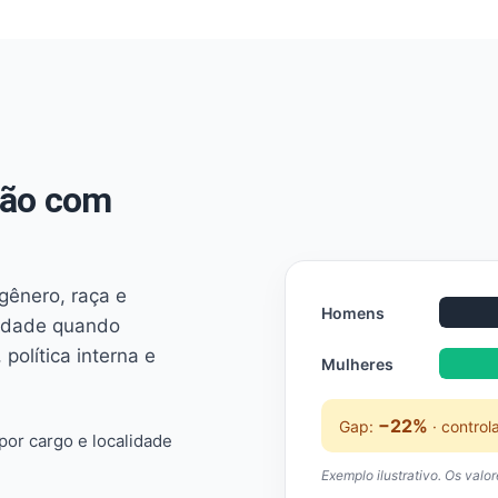
não com
 gênero, raça e
Homens
ridade quando
 política interna e
Mulheres
−22%
Gap:
· control
or cargo e localidade
Exemplo ilustrativo. Os valo