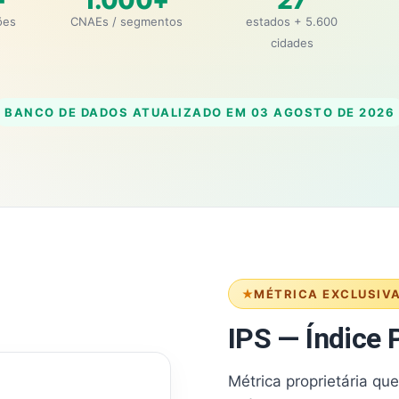
+
1.000+
27
ões
CNAEs / segmentos
estados + 5.600
cidades
BANCO DE DADOS ATUALIZADO EM
03 AGOSTO DE 2026
MÉTRICA EXCLUSIV
IPS — Índice P
Métrica proprietária qu