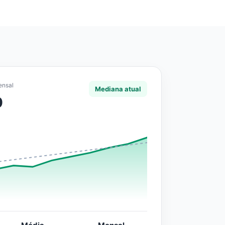
ensal
Mediana atual
0