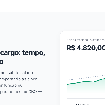
Salário mediano · histórico m
R$ 4.820,0
cargo: tempo,
o
mensal de salário
comparando as cinco
or função ou
es para o mesmo CBO —