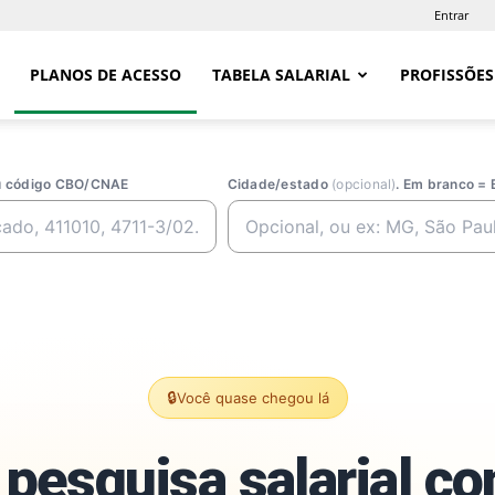
Entrar
PLANOS DE ACESSO
TABELA SALARIAL
PROFISSÕES
ou código CBO/CNAE
Cidade/estado
(opcional)
. Em branco = 
🔒
Você quase chegou lá
pesquisa salarial c