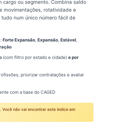
 cargo ou segmento. Combina saldo
e movimentações, rotatividade e
tudo num único número fácil de
s:
Forte Expansão
,
Expansão
,
Estável
,
tração
o
(com filtro por estado e cidade)
e por
fissões, priorizar contratações e avaliar
mente com a base do CAGED
o. Você não vai encontrar este índice em