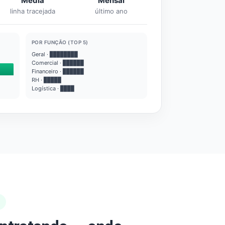
Média
Mensal
linha tracejada
último ano
POR FUNÇÃO (TOP 5)
Geral · ████████
Comercial · ██████
Financeiro · ██████
RH · █████
Logística · ████