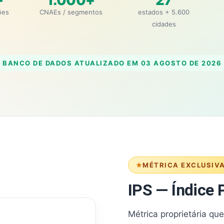
+
1.000+
27
ões
CNAEs / segmentos
estados + 5.600
cidades
BANCO DE DADOS ATUALIZADO EM
03 AGOSTO DE 2026
MÉTRICA EXCLUSIV
IPS — Índice P
Métrica proprietária qu