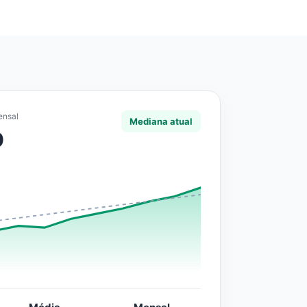
ensal
Mediana atual
0