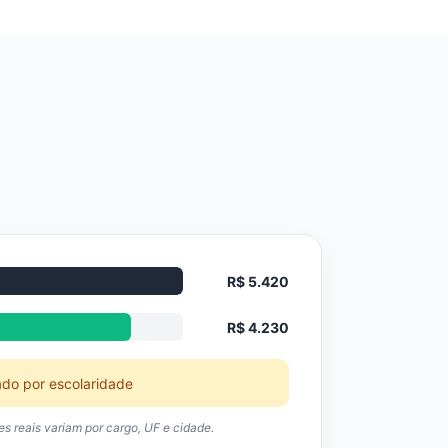
R$ 5.420
R$ 4.230
ado por escolaridade
res reais variam por cargo, UF e cidade.