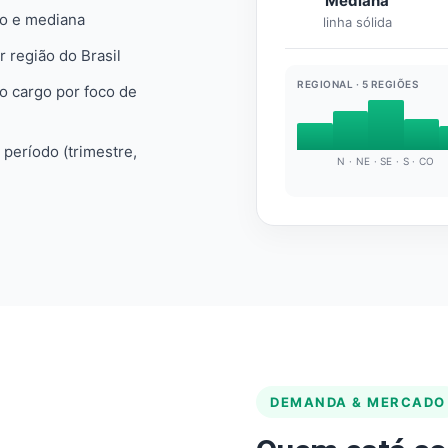
Mediana
io e mediana
linha sólida
r região do Brasil
REGIONAL · 5 REGIÕES
do cargo por foco de
e período (trimestre,
N · NE · SE · S · CO
DEMANDA & MERCADO