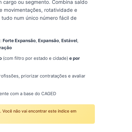
 cargo ou segmento. Combina saldo
e movimentações, rotatividade e
tudo num único número fácil de
s:
Forte Expansão
,
Expansão
,
Estável
,
tração
o
(com filtro por estado e cidade)
e por
fissões, priorizar contratações e avaliar
mente com a base do CAGED
o. Você não vai encontrar este índice em