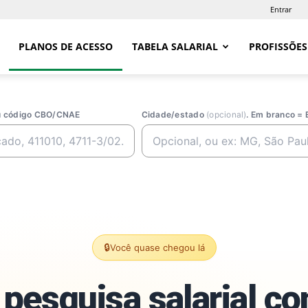
Entrar
PLANOS DE ACESSO
TABELA SALARIAL
PROFISSÕES
ou código CBO/CNAE
Cidade/estado
(opcional)
. Em branco = 
🔒
Você quase chegou lá
pesquisa salarial c