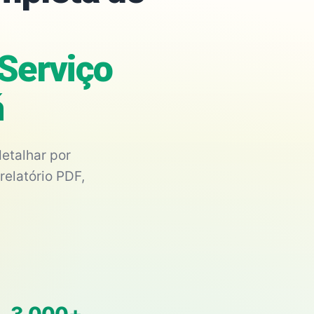
Serviço
á
etalhar por
relatório PDF,