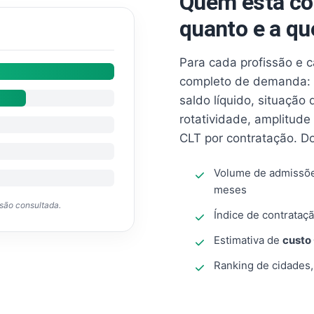
Quem está co
quanto e a qu
Para cada profissão e 
completo de demanda: 
saldo líquido, situação
rotatividade, amplitude
CLT por contratação. D
Volume de admissõ
meses
ssão consultada.
Índice de contrataçã
Estimativa de
custo
Ranking de cidades