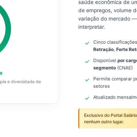
saúde econômica de um
de empregos, volume d
variação do mercado — 
interpretar.
Cinco classificaçõe
Retração
,
Forte Re
Disponível
por carg
segmento
(CNAE)
o
Permite comparar pro
mpla e diversidade de
setores
Atualizado mensal
Exclusivo do Portal Salári
nenhum outro lugar.