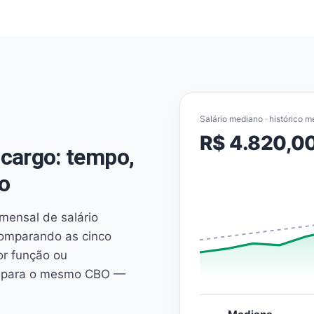
Salário mediano · histórico m
R$ 4.820,0
cargo: tempo,
o
mensal de salário
comparando as cinco
or função ou
es para o mesmo CBO —