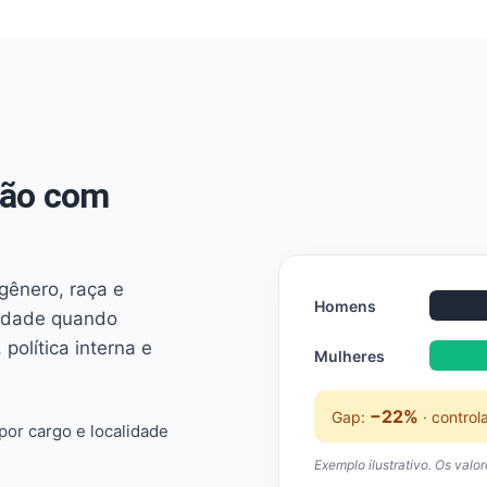
não com
 gênero, raça e
Homens
ridade quando
 política interna e
Mulheres
−22%
Gap:
· control
or cargo e localidade
Exemplo ilustrativo. Os valo