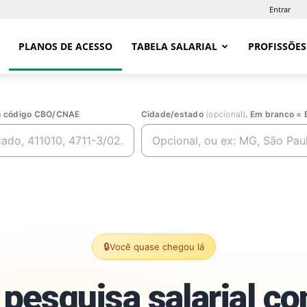
Entrar
PLANOS DE ACESSO
TABELA SALARIAL
PROFISSÕES
ou código CBO/CNAE
Cidade/estado
(opcional)
. Em branco = 
🔒
Você quase chegou lá
pesquisa salarial c