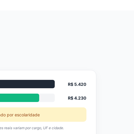
R$ 5.420
R$ 4.230
ado por escolaridade
res reais variam por cargo, UF e cidade.