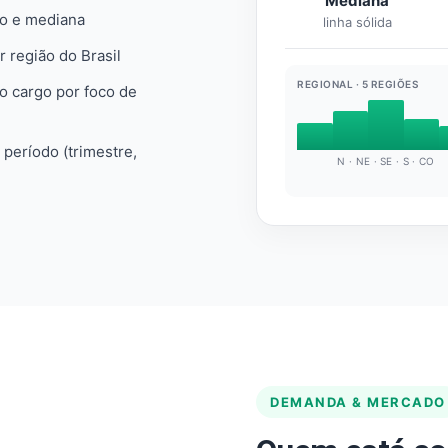
Mediana
io e mediana
linha sólida
r região do Brasil
REGIONAL · 5 REGIÕES
do cargo por foco de
e período (trimestre,
N · NE · SE · S · CO
DEMANDA & MERCADO