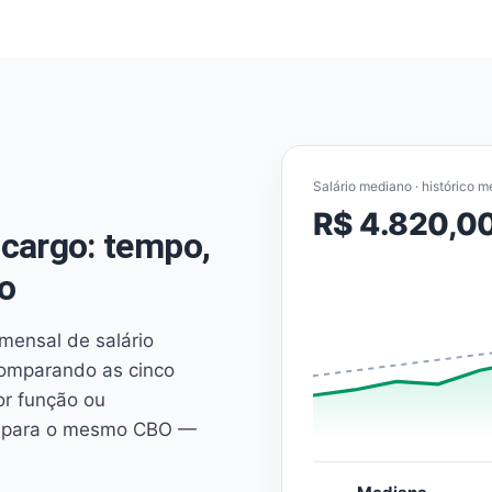
Salário mediano · histórico m
R$ 4.820,0
cargo: tempo,
o
mensal de salário
comparando as cinco
or função ou
es para o mesmo CBO —