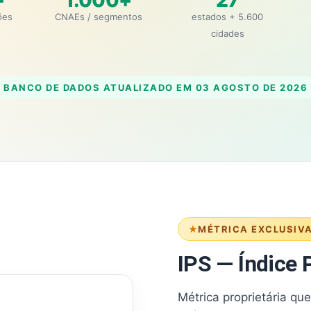
+
1.000+
27
ões
CNAEs / segmentos
estados + 5.600
cidades
BANCO DE DADOS ATUALIZADO EM
03 AGOSTO DE 2026
MÉTRICA EXCLUSIV
IPS — Índice P
Métrica proprietária qu