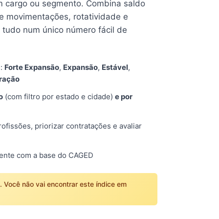
 cargo ou segmento. Combina saldo
e movimentações, rotatividade e
tudo num único número fácil de
s:
Forte Expansão
,
Expansão
,
Estável
,
tração
o
(com filtro por estado e cidade)
e por
fissões, priorizar contratações e avaliar
mente com a base do CAGED
o. Você não vai encontrar este índice em