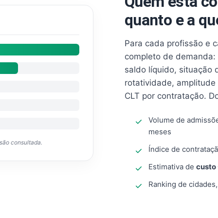
Quem está co
quanto e a qu
Para cada profissão e 
completo de demanda: 
saldo líquido, situação
rotatividade, amplitude
CLT por contratação. D
Volume de admissõ
meses
ssão consultada.
Índice de contrataçã
Estimativa de
custo
Ranking de cidades