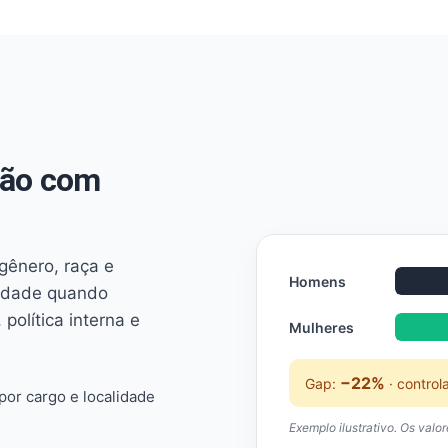
não com
 gênero, raça e
Homens
ridade quando
 política interna e
Mulheres
−22%
Gap:
· control
or cargo e localidade
Exemplo ilustrativo. Os valo