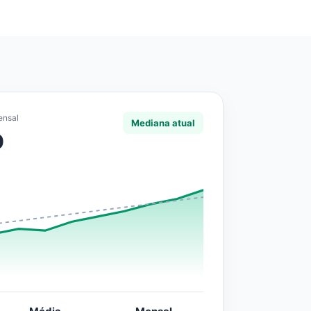
ensal
Mediana atual
0