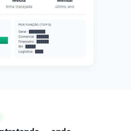
Média
Mensal
linha tracejada
último ano
POR FUNÇÃO (TOP 5)
Geral · ████████
Comercial · ██████
Financeiro · ██████
RH · █████
Logística · ████