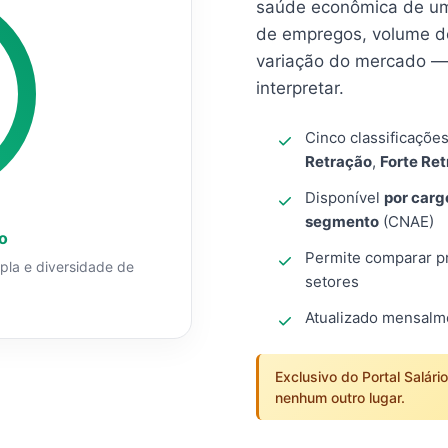
saúde econômica de um
de empregos, volume d
variação do mercado — 
interpretar.
Cinco classificaçõe
Retração
,
Forte Re
Disponível
por carg
segmento
(CNAE)
o
Permite comparar pro
mpla e diversidade de
setores
Atualizado mensal
Exclusivo do Portal Salári
nenhum outro lugar.