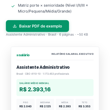
Matriz porte × senioridade (Nível I/II/III ×
Micro/Pequena/Média/Grande)
Baixar PDF de exemplo
Assistente Administrativo · Brasil · 6 páginas · ~50 KB
RELATÓRIO SALARIAL EXECUTIVO
⏐⏐⏐ salário
Assistente Administrativo
Brasil · CBO 4110-10 · 1.173.453 profissionais
SALÁRIO MÉDIO MENSAL
R$ 2.393,16
PISO
MEDIANA
MÉDIA
TETO
R$ 2.040
R$ 2.125
R$ 2.393
R$ 3.353