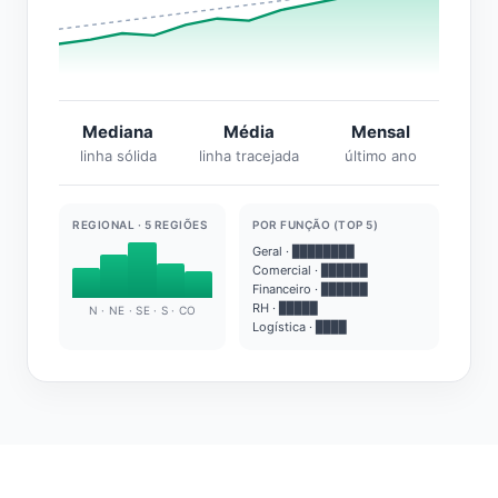
Mediana
Média
Mensal
linha sólida
linha tracejada
último ano
REGIONAL · 5 REGIÕES
POR FUNÇÃO (TOP 5)
Geral · ████████
Comercial · ██████
Financeiro · ██████
RH · █████
N · NE · SE · S · CO
Logística · ████