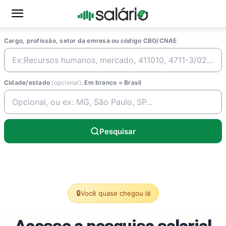
Cargo, profissão, setor da emresa ou código CBO/CNAE
Cidade/estado
(opcional)
. Em branco = Brasil
Pesquisar
🔒
Você quase chegou lá