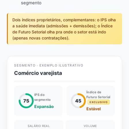
segmento
Dois índices proprietários, complementares: o IPS olha
a saúde imediata (admissões + demissões); o Índice
de Futuro Setorial olha pra onde o setor está indo
(apenas novas contratações).
SEGMENTO · EXEMPLO ILUSTRATIVO
Comércio varejista
Índice de
IPS do
Futuro Setorial
segmento
75
45
EXCLUSIVO
Expansão
Estável
SALÁRIO REAL
VOLUME