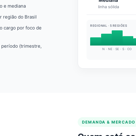
Mediana
io e mediana
linha sólida
r região do Brasil
REGIONAL · 5 REGIÕES
do cargo por foco de
e período (trimestre,
N · NE · SE · S · CO
DEMANDA & MERCADO