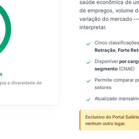
saúde econômica de um
de empregos, volume d
variação do mercado — 
interpretar.
Cinco classificaçõe
Retração
,
Forte Re
Disponível
por carg
segmento
(CNAE)
o
Permite comparar pro
mpla e diversidade de
setores
Atualizado mensal
Exclusivo do Portal Salári
nenhum outro lugar.