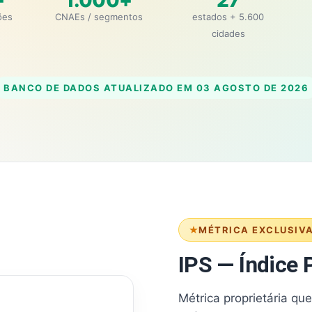
+
1.000+
27
ões
CNAEs / segmentos
estados + 5.600
cidades
BANCO DE DADOS ATUALIZADO EM
03 AGOSTO DE 2026
MÉTRICA EXCLUSIV
IPS — Índice P
Métrica proprietária qu