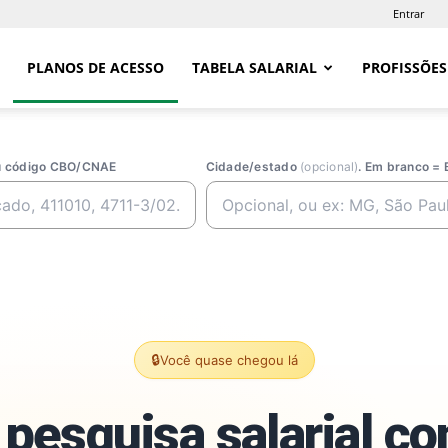
Entrar
PLANOS DE ACESSO
TABELA SALARIAL
PROFISSÕES
ou código CBO/CNAE
Cidade/estado
(opcional)
. Em branco = 
🔒
Você quase chegou lá
pesquisa salarial c