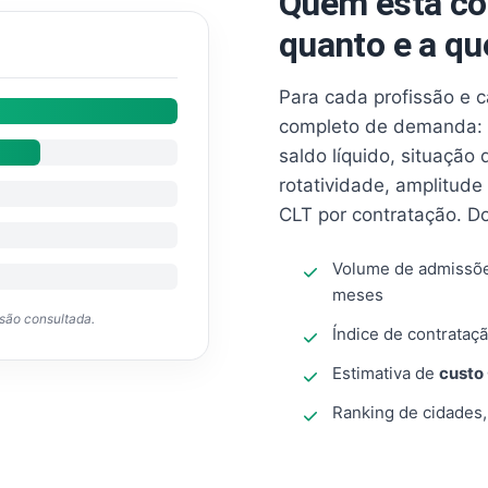
Quem está co
quanto e a qu
Para cada profissão e 
completo de demanda: 
saldo líquido, situação
rotatividade, amplitude
CLT por contratação. D
Volume de admissõ
meses
ssão consultada.
Índice de contrataçã
Estimativa de
custo
Ranking de cidades