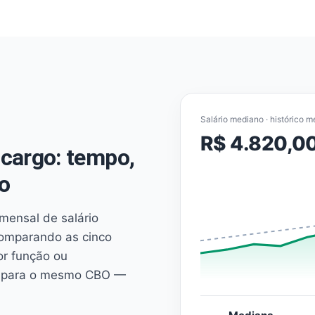
Salário mediano · histórico m
R$ 4.820,0
cargo: tempo,
o
mensal de salário
comparando as cinco
or função ou
es para o mesmo CBO —