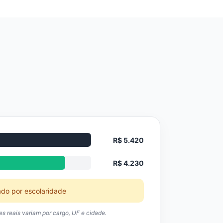
R$ 5.420
R$ 4.230
ado por escolaridade
res reais variam por cargo, UF e cidade.