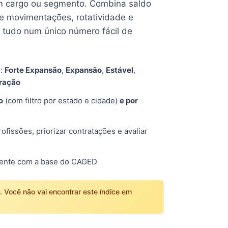
 cargo ou segmento. Combina saldo
e movimentações, rotatividade e
tudo num único número fácil de
s:
Forte Expansão
,
Expansão
,
Estável
,
tração
o
(com filtro por estado e cidade)
e por
fissões, priorizar contratações e avaliar
mente com a base do CAGED
o. Você não vai encontrar este índice em