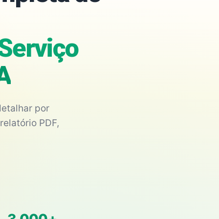
Serviço
A
etalhar por
relatório PDF,