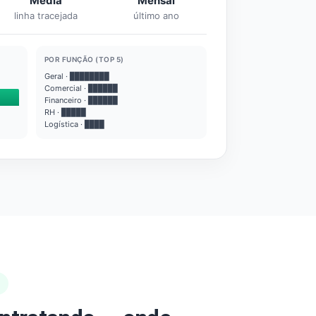
Média
Mensal
linha tracejada
último ano
POR FUNÇÃO (TOP 5)
Geral · ████████
Comercial · ██████
Financeiro · ██████
RH · █████
Logística · ████