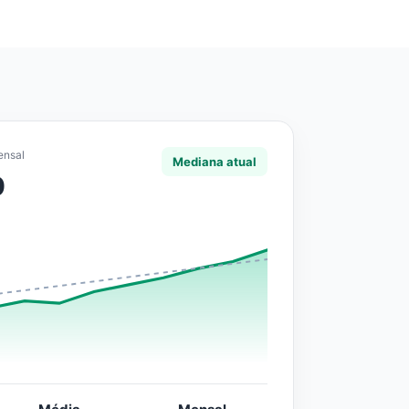
ensal
Mediana atual
0