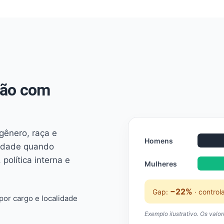
não com
 gênero, raça e
Homens
ridade quando
 política interna e
Mulheres
−22%
Gap:
· control
or cargo e localidade
Exemplo ilustrativo. Os valo