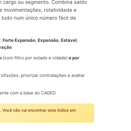
 cargo ou segmento. Combina saldo
e movimentações, rotatividade e
tudo num único número fácil de
s:
Forte Expansão
,
Expansão
,
Estável
,
tração
o
(com filtro por estado e cidade)
e por
fissões, priorizar contratações e avaliar
mente com a base do CAGED
o. Você não vai encontrar este índice em