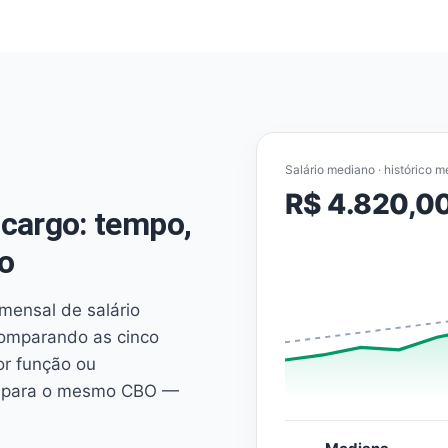
Salário mediano · histórico m
R$ 4.820,0
cargo: tempo,
o
mensal de salário
comparando as cinco
or função ou
es para o mesmo CBO —