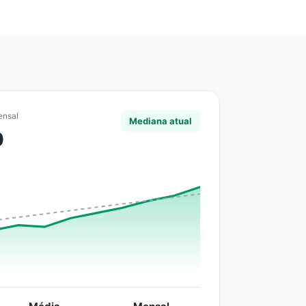
ensal
Mediana atual
0