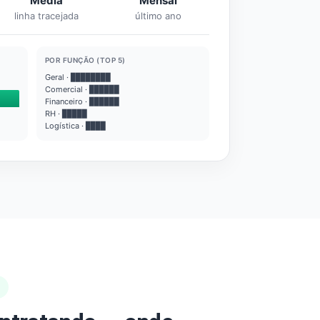
Média
Mensal
linha tracejada
último ano
POR FUNÇÃO (TOP 5)
Geral · ████████
Comercial · ██████
Financeiro · ██████
RH · █████
Logística · ████