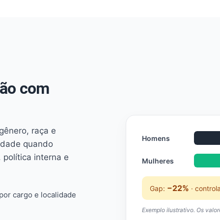
não com
 gênero, raça e
Homens
ridade quando
 política interna e
Mulheres
−22%
Gap:
· control
or cargo e localidade
Exemplo ilustrativo. Os valo