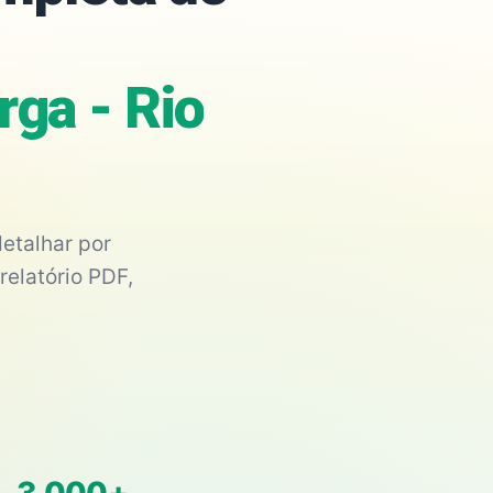
rga - Rio
etalhar por
relatório PDF,