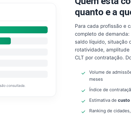
Quem está co
quanto e a qu
Para cada profissão e 
completo de demanda: 
saldo líquido, situação
rotatividade, amplitude
CLT por contratação. D
Volume de admissõ
meses
ssão consultada.
Índice de contrataçã
Estimativa de
custo
Ranking de cidades