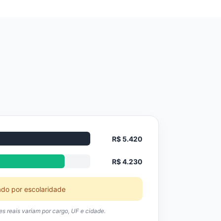
R$ 5.420
R$ 4.230
ado por escolaridade
res reais variam por cargo, UF e cidade.