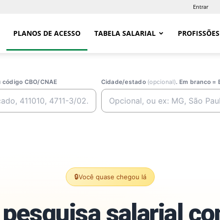
Entrar
PLANOS DE ACESSO
TABELA SALARIAL
PROFISSÕES
ou código CBO/CNAE
Cidade/estado
(opcional)
. Em branco = 
🔒
Você quase chegou lá
pesquisa salarial c