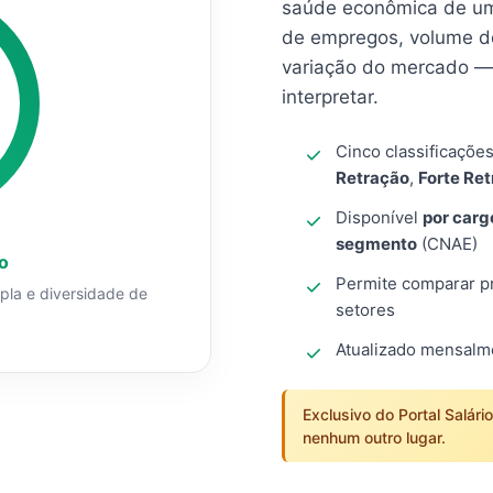
saúde econômica de um
de empregos, volume d
variação do mercado — 
interpretar.
Cinco classificaçõe
Retração
,
Forte Re
Disponível
por carg
segmento
(CNAE)
o
Permite comparar pro
mpla e diversidade de
setores
Atualizado mensal
Exclusivo do Portal Salári
nenhum outro lugar.