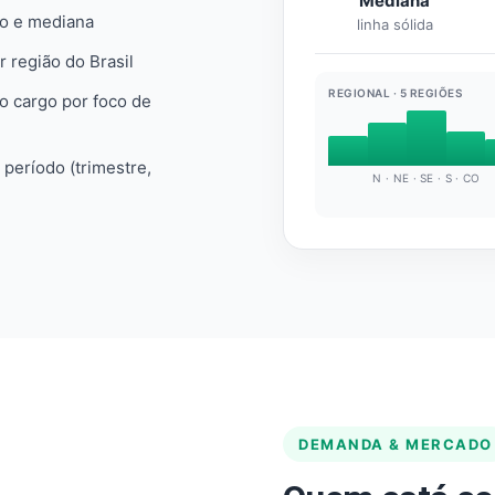
Mediana
io e mediana
linha sólida
r região do Brasil
REGIONAL · 5 REGIÕES
do cargo por foco de
e período (trimestre,
N · NE · SE · S · CO
DEMANDA & MERCADO