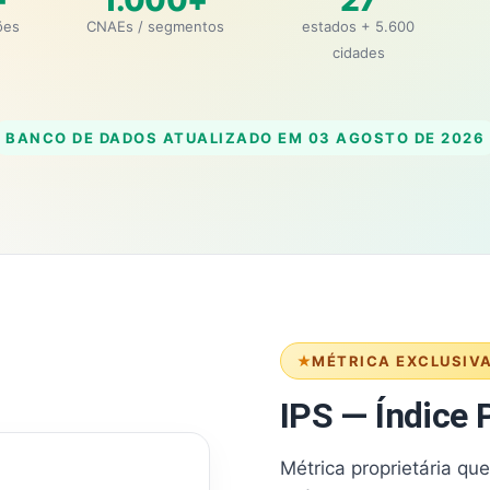
+
1.000+
27
ões
CNAEs / segmentos
estados + 5.600
cidades
BANCO DE DADOS ATUALIZADO EM
03 AGOSTO DE 2026
MÉTRICA EXCLUSIV
IPS — Índice P
Métrica proprietária qu