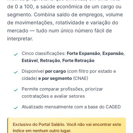
de 0 a 100, a saúde econômica de um cargo ou
segmento. Combina saldo de empregos, volume
de movimentações, rotatividade e variação do
mercado — tudo num único número fácil de
interpretar.
Cinco classificações:
Forte Expansão
,
Expansão
,
Estável
,
Retração
,
Forte Retração
Disponível
por cargo
(com filtro por estado e
cidade)
e por segmento
(CNAE)
Permite comparar profissões, priorizar
contratações e avaliar setores
Atualizado mensalmente com a base do CAGED
Exclusivo do Portal Salário. Você não vai encontrar este
índice em nenhum outro lugar.