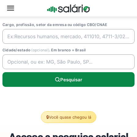
Cargo, profissão, setor da emresa ou código CBO/CNAE
Cidade/estado
(opcional)
. Em branco = Brasil
Pesquisar
🔒
Você quase chegou lá