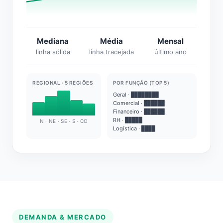
Mediana
Média
Mensal
linha sólida
linha tracejada
último ano
REGIONAL · 5 REGIÕES
POR FUNÇÃO (TOP 5)
Geral · ████████
Comercial · ██████
Financeiro · ██████
RH · █████
N · NE · SE · S · CO
Logística · ████
DEMANDA & MERCADO