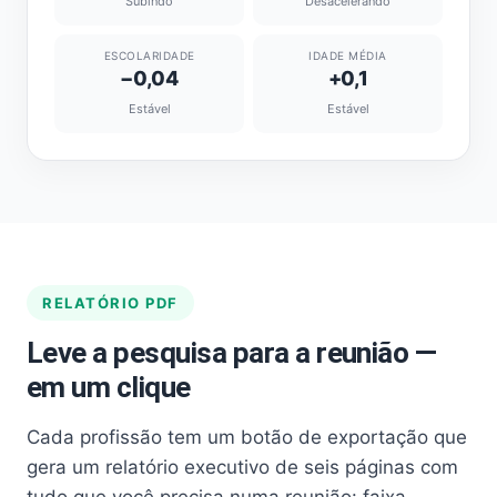
Subindo
Desacelerando
ESCOLARIDADE
IDADE MÉDIA
−0,04
+0,1
Estável
Estável
RELATÓRIO PDF
Leve a pesquisa para a reunião —
em um clique
Cada profissão tem um botão de exportação que
gera um relatório executivo de seis páginas com