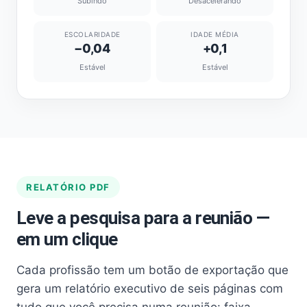
Subindo
Desacelerando
ESCOLARIDADE
IDADE MÉDIA
−0,04
+0,1
Estável
Estável
RELATÓRIO PDF
Leve a pesquisa para a reunião —
em um clique
Cada profissão tem um botão de exportação que
gera um relatório executivo de seis páginas com