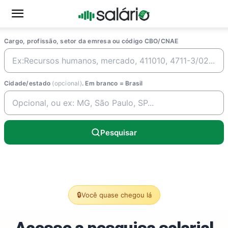
Cargo, profissão, setor da emresa ou código CBO/CNAE
Cidade/estado
(opcional)
. Em branco = Brasil
Pesquisar
🔒
Você quase chegou lá