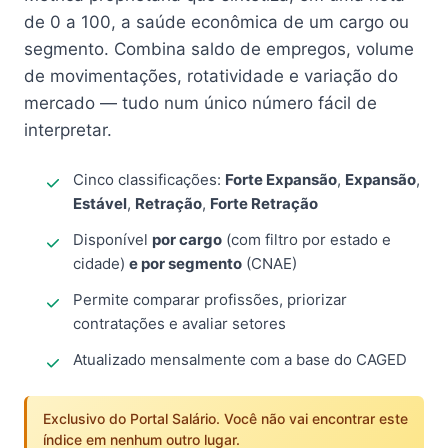
de 0 a 100, a saúde econômica de um cargo ou
segmento. Combina saldo de empregos, volume
de movimentações, rotatividade e variação do
mercado — tudo num único número fácil de
interpretar.
Cinco classificações:
Forte Expansão
,
Expansão
,
Estável
,
Retração
,
Forte Retração
Disponível
por cargo
(com filtro por estado e
cidade)
e por segmento
(CNAE)
Permite comparar profissões, priorizar
contratações e avaliar setores
Atualizado mensalmente com a base do CAGED
Exclusivo do Portal Salário. Você não vai encontrar este
índice em nenhum outro lugar.