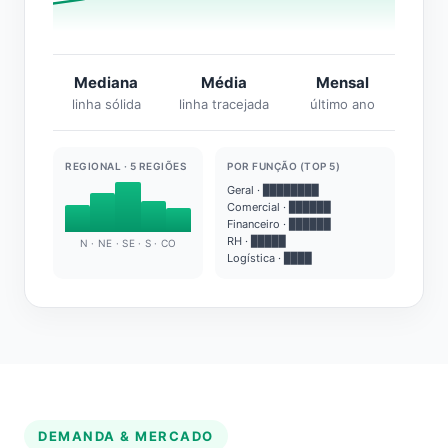
Mediana
Média
Mensal
linha sólida
linha tracejada
último ano
REGIONAL · 5 REGIÕES
POR FUNÇÃO (TOP 5)
Geral · ████████
Comercial · ██████
Financeiro · ██████
RH · █████
N · NE · SE · S · CO
Logística · ████
DEMANDA & MERCADO