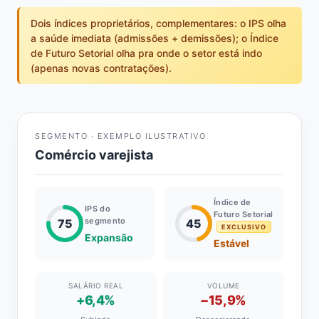
Dois índices proprietários, complementares: o IPS olha
a saúde imediata (admissões + demissões); o Índice
de Futuro Setorial olha pra onde o setor está indo
(apenas novas contratações).
SEGMENTO · EXEMPLO ILUSTRATIVO
Comércio varejista
Índice de
IPS do
Futuro Setorial
segmento
75
45
EXCLUSIVO
Expansão
Estável
SALÁRIO REAL
VOLUME
+6,4%
−15,9%