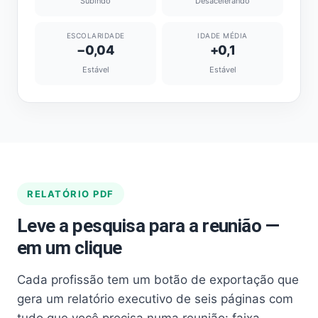
Subindo
Desacelerando
ESCOLARIDADE
IDADE MÉDIA
−0,04
+0,1
Estável
Estável
RELATÓRIO PDF
Leve a pesquisa para a reunião —
em um clique
Cada profissão tem um botão de exportação que
gera um relatório executivo de seis páginas com