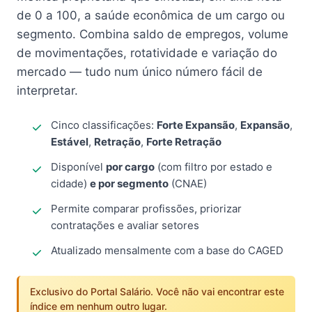
de 0 a 100, a saúde econômica de um cargo ou
segmento. Combina saldo de empregos, volume
de movimentações, rotatividade e variação do
mercado — tudo num único número fácil de
interpretar.
Cinco classificações:
Forte Expansão
,
Expansão
,
Estável
,
Retração
,
Forte Retração
Disponível
por cargo
(com filtro por estado e
cidade)
e por segmento
(CNAE)
Permite comparar profissões, priorizar
contratações e avaliar setores
Atualizado mensalmente com a base do CAGED
Exclusivo do Portal Salário. Você não vai encontrar este
índice em nenhum outro lugar.