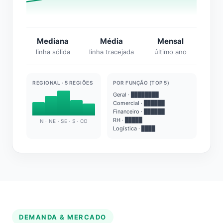
Mediana
Média
Mensal
linha sólida
linha tracejada
último ano
REGIONAL · 5 REGIÕES
POR FUNÇÃO (TOP 5)
Geral · ████████
Comercial · ██████
Financeiro · ██████
RH · █████
N · NE · SE · S · CO
Logística · ████
DEMANDA & MERCADO