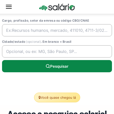
Cargo, profissão, setor da emresa ou código CBO/CNAE
Cidade/estado
(opcional)
. Em branco = Brasil
Pesquisar
🔒
Você quase chegou lá