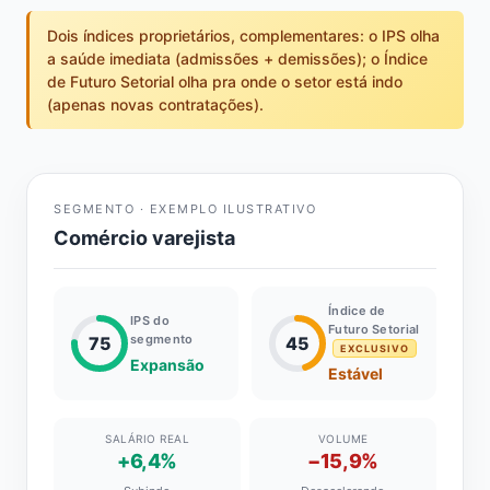
Dois índices proprietários, complementares: o IPS olha
a saúde imediata (admissões + demissões); o Índice
de Futuro Setorial olha pra onde o setor está indo
(apenas novas contratações).
SEGMENTO · EXEMPLO ILUSTRATIVO
Comércio varejista
Índice de
IPS do
Futuro Setorial
segmento
75
45
EXCLUSIVO
Expansão
Estável
SALÁRIO REAL
VOLUME
+6,4%
−15,9%