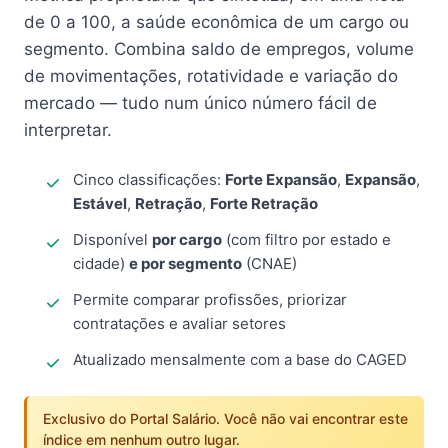
de 0 a 100, a saúde econômica de um cargo ou
segmento. Combina saldo de empregos, volume
de movimentações, rotatividade e variação do
mercado — tudo num único número fácil de
interpretar.
Cinco classificações:
Forte Expansão
,
Expansão
,
Estável
,
Retração
,
Forte Retração
Disponível
por cargo
(com filtro por estado e
cidade)
e por segmento
(CNAE)
Permite comparar profissões, priorizar
contratações e avaliar setores
Atualizado mensalmente com a base do CAGED
Exclusivo do Portal Salário. Você não vai encontrar este
índice em nenhum outro lugar.