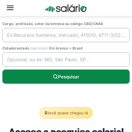
Cargo, profissão, setor da emresa ou código CBO/CNAE
Cidade/estado
(opcional)
. Em branco = Brasil
Pesquisar
🔒
Você quase chegou lá