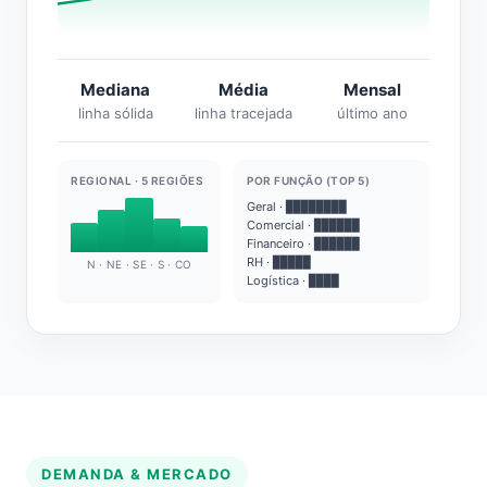
Mediana
Média
Mensal
linha sólida
linha tracejada
último ano
REGIONAL · 5 REGIÕES
POR FUNÇÃO (TOP 5)
Geral · ████████
Comercial · ██████
Financeiro · ██████
RH · █████
N · NE · SE · S · CO
Logística · ████
DEMANDA & MERCADO