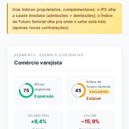
Dois índices proprietários, complementares: o IPS olha
a saúde imediata (admissões + demissões); o Índice
de Futuro Setorial olha pra onde o setor está indo
(apenas novas contratações).
SEGMENTO · EXEMPLO ILUSTRATIVO
Comércio varejista
Índice de
IPS do
Futuro Setorial
segmento
75
45
EXCLUSIVO
Expansão
Estável
SALÁRIO REAL
VOLUME
+6,4%
−15,9%