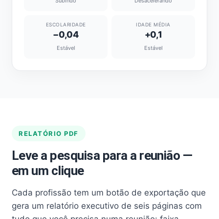
Subindo
Desacelerando
ESCOLARIDADE
IDADE MÉDIA
−0,04
+0,1
Estável
Estável
RELATÓRIO PDF
Leve a pesquisa para a reunião —
em um clique
Cada profissão tem um botão de exportação que
gera um relatório executivo de seis páginas com