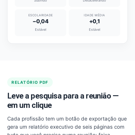
Subindo
Desacelerando
ESCOLARIDADE
IDADE MÉDIA
−0,04
+0,1
Estável
Estável
RELATÓRIO PDF
Leve a pesquisa para a reunião —
em um clique
Cada profissão tem um botão de exportação que
gera um relatório executivo de seis páginas com