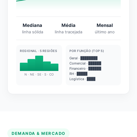
Mediana
Média
Mensal
linha sólida
linha tracejada
último ano
REGIONAL · 5 REGIÕES
POR FUNÇÃO (TOP 5)
Geral · ████████
Comercial · ██████
Financeiro · ██████
RH · █████
N · NE · SE · S · CO
Logística · ████
DEMANDA & MERCADO