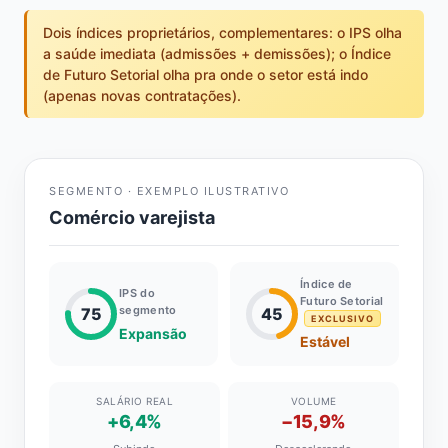
Dois índices proprietários, complementares: o IPS olha
a saúde imediata (admissões + demissões); o Índice
de Futuro Setorial olha pra onde o setor está indo
(apenas novas contratações).
SEGMENTO · EXEMPLO ILUSTRATIVO
Comércio varejista
Índice de
IPS do
Futuro Setorial
segmento
75
45
EXCLUSIVO
Expansão
Estável
SALÁRIO REAL
VOLUME
+6,4%
−15,9%