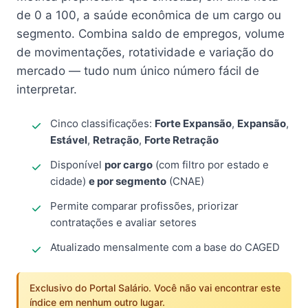
de 0 a 100, a saúde econômica de um cargo ou
segmento. Combina saldo de empregos, volume
de movimentações, rotatividade e variação do
mercado — tudo num único número fácil de
interpretar.
Cinco classificações:
Forte Expansão
,
Expansão
,
Estável
,
Retração
,
Forte Retração
Disponível
por cargo
(com filtro por estado e
cidade)
e por segmento
(CNAE)
Permite comparar profissões, priorizar
contratações e avaliar setores
Atualizado mensalmente com a base do CAGED
Exclusivo do Portal Salário. Você não vai encontrar este
índice em nenhum outro lugar.