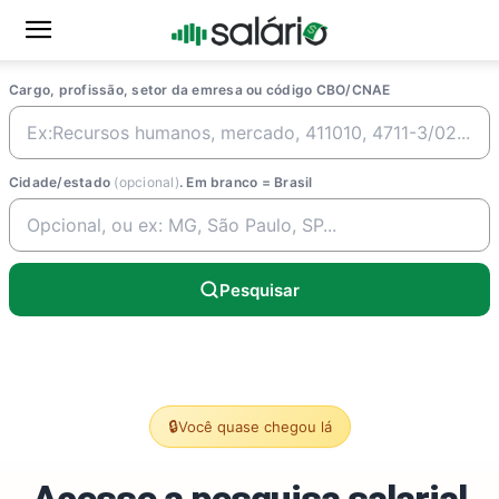
Cargo, profissão, setor da emresa ou código CBO/CNAE
Cidade/estado
(opcional)
. Em branco = Brasil
Pesquisar
🔒
Você quase chegou lá