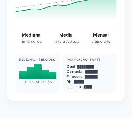
Mediana
Média
Mensal
linha sólida
linha tracejada
último ano
REGIONAL · 5 REGIÕES
POR FUNÇÃO (TOP 5)
Geral · ████████
Comercial · ██████
Financeiro · ██████
RH · █████
N · NE · SE · S · CO
Logística · ████