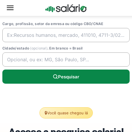
Cargo, profissão, setor da emresa ou código CBO/CNAE
Cidade/estado
(opcional)
. Em branco = Brasil
Pesquisar
🔒
Você quase chegou lá