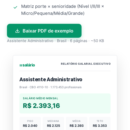
Matriz porte × senioridade (Nível I/II/III ×
Micro/Pequena/Média/Grande)
Baixar PDF de exemplo
Assistente Administrativo · Brasil · 6 páginas · ~50 KB
RELATÓRIO SALARIAL EXECUTIVO
⏐⏐⏐ salário
Assistente Administrativo
Brasil · CBO 4110-10 · 1.173.453 profissionais
SALÁRIO MÉDIO MENSAL
R$ 2.393,16
PISO
MEDIANA
MÉDIA
TETO
R$ 2.040
R$ 2.125
R$ 2.393
R$ 3.353