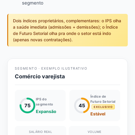
segmento
Dois índices proprietários, complementares: o IPS olha
a saúde imediata (admissões + demissões); o Índice
de Futuro Setorial olha pra onde o setor está indo
(apenas novas contratações).
SEGMENTO · EXEMPLO ILUSTRATIVO
Comércio varejista
Índice de
IPS do
Futuro Setorial
segmento
75
45
EXCLUSIVO
Expansão
Estável
SALÁRIO REAL
VOLUME