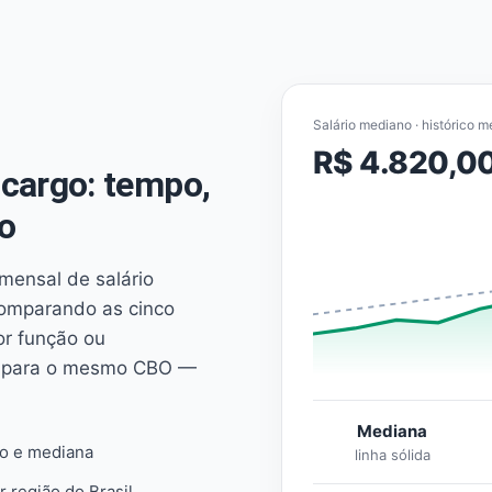
Salário mediano · histórico m
R$ 4.820,0
cargo: tempo,
o
mensal de salário
comparando as cinco
or função ou
es para o mesmo CBO —
Mediana
io e mediana
linha sólida
r região do Brasil