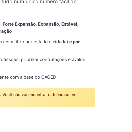
tudo num único número fácil de
s:
Forte Expansão
,
Expansão
,
Estável
,
tração
o
(com filtro por estado e cidade)
e por
fissões, priorizar contratações e avaliar
mente com a base do CAGED
o. Você não vai encontrar este índice em