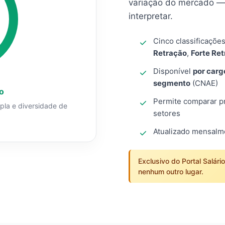
variação do mercado — 
interpretar.
Cinco classificaçõe
Retração
,
Forte Re
Disponível
por carg
segmento
(CNAE)
o
Permite comparar pro
mpla e diversidade de
setores
Atualizado mensal
Exclusivo do Portal Salári
nenhum outro lugar.