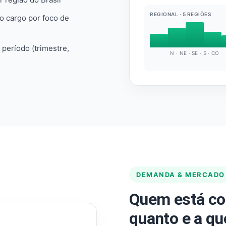
REGIONAL · 5 REGIÕES
do cargo por foco de
e período (trimestre,
N · NE · SE · S · CO
DEMANDA & MERCADO
Quem está co
quanto e a qu