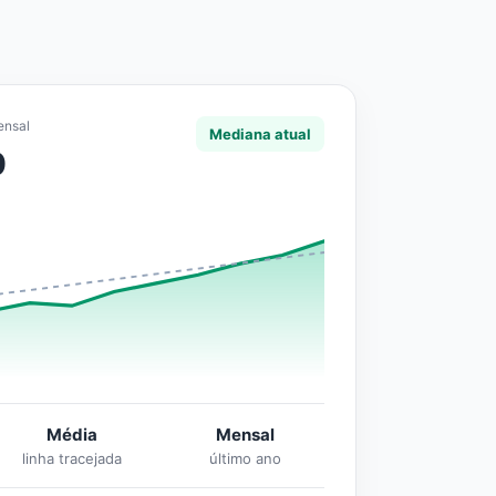
ensal
Mediana atual
0
Média
Mensal
linha tracejada
último ano