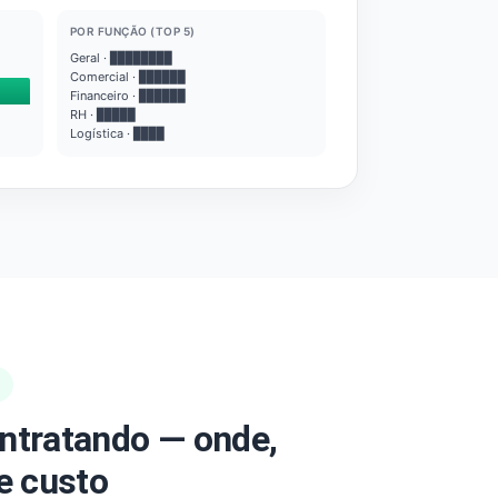
POR FUNÇÃO (TOP 5)
Geral · ████████
Comercial · ██████
Financeiro · ██████
RH · █████
Logística · ████
ntratando — onde,
e custo