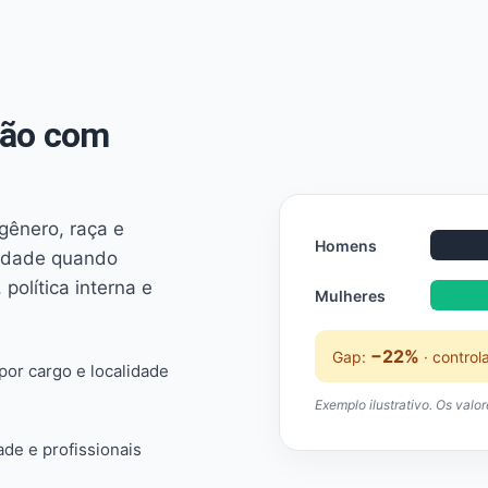
não com
 gênero, raça e
Homens
ridade quando
 política interna e
Mulheres
−22%
Gap:
· control
or cargo e localidade
Exemplo ilustrativo. Os valo
ade e profissionais