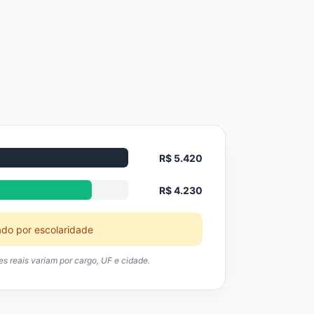
R$ 5.420
R$ 4.230
ado por escolaridade
res reais variam por cargo, UF e cidade.