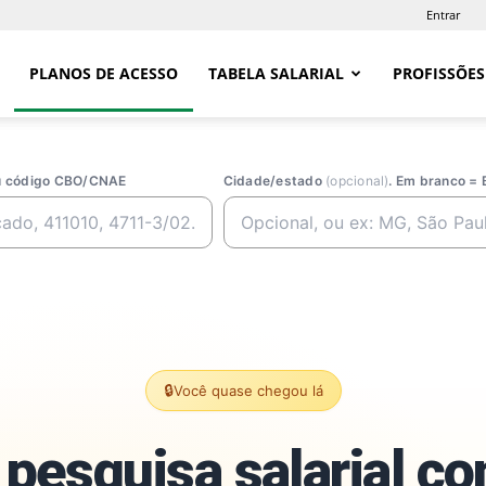
Entrar
PLANOS DE ACESSO
TABELA SALARIAL
PROFISSÕES
ou código CBO/CNAE
Cidade/estado
(opcional)
. Em branco = 
🔒
Você quase chegou lá
pesquisa salarial c