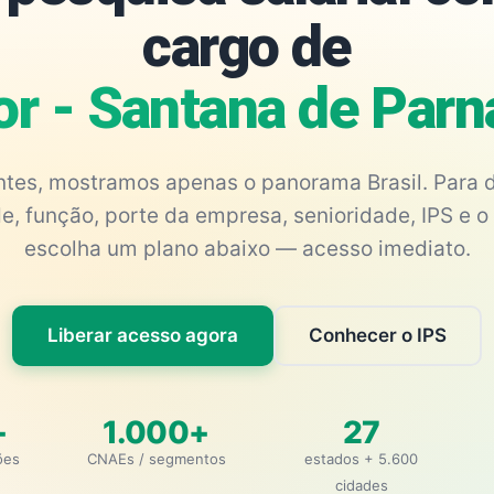
cargo de
or - Santana de Parn
antes, mostramos apenas o panorama Brasil. Para d
e, função, porte da empresa, senioridade, IPS e o 
escolha um plano abaixo — acesso imediato.
Liberar acesso agora
Conhecer o IPS
+
1.000+
27
ões
CNAEs / segmentos
estados + 5.600
cidades