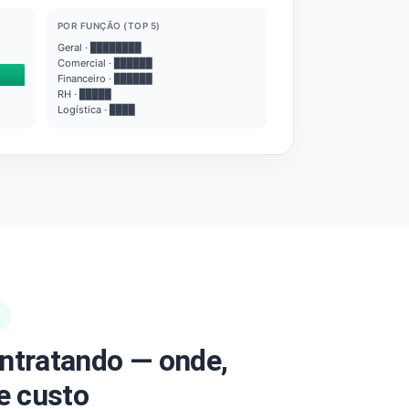
POR FUNÇÃO (TOP 5)
Geral · ████████
Comercial · ██████
Financeiro · ██████
RH · █████
Logística · ████
ntratando — onde,
e custo