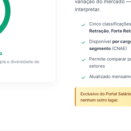
variação do mercado — 
interpretar.
Cinco classificaçõe
Retração
,
Forte Re
Disponível
por carg
segmento
(CNAE)
o
Permite comparar pro
mpla e diversidade de
setores
Atualizado mensal
Exclusivo do Portal Salári
nenhum outro lugar.