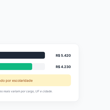
R$ 5.420
R$ 4.230
ado por escolaridade
res reais variam por cargo, UF e cidade.