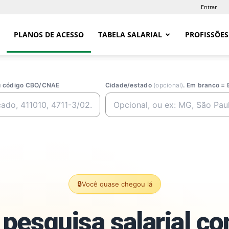
Entrar
PLANOS DE ACESSO
TABELA SALARIAL
PROFISSÕES
ou código CBO/CNAE
Cidade/estado
(opcional)
. Em branco = 
🔒
Você quase chegou lá
pesquisa salarial c