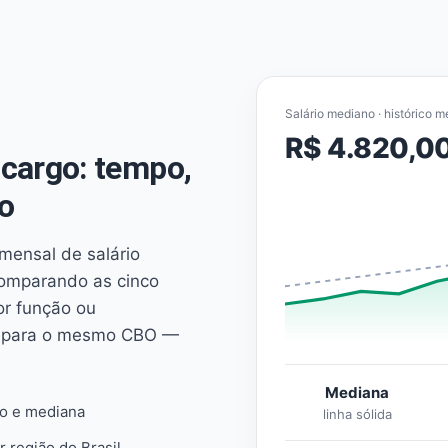
Salário mediano · histórico m
R$ 4.820,0
cargo: tempo,
o
mensal de salário
comparando as cinco
or função ou
es para o mesmo CBO —
Mediana
io e mediana
linha sólida
r região do Brasil