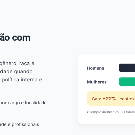
não com
 gênero, raça e
Homens
ridade quando
 política interna e
Mulheres
−22%
Gap:
· control
or cargo e localidade
Exemplo ilustrativo. Os valo
ade e profissionais