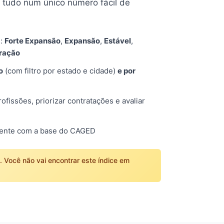
tudo num único número fácil de
s:
Forte Expansão
,
Expansão
,
Estável
,
tração
o
(com filtro por estado e cidade)
e por
fissões, priorizar contratações e avaliar
mente com a base do CAGED
o. Você não vai encontrar este índice em