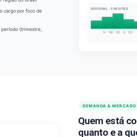
REGIONAL · 5 REGIÕES
do cargo por foco de
e período (trimestre,
N · NE · SE · S · CO
DEMANDA & MERCADO
Quem está co
quanto e a qu