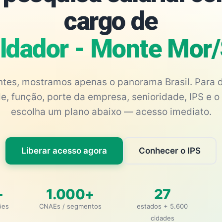
cargo de
ldador - Monte Mor
antes, mostramos apenas o panorama Brasil. Para d
e, função, porte da empresa, senioridade, IPS e o 
escolha um plano abaixo — acesso imediato.
Liberar acesso agora
Conhecer o IPS
+
1.000+
27
ões
CNAEs / segmentos
estados + 5.600
cidades