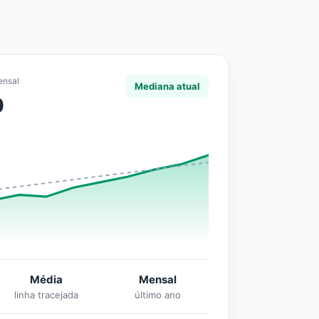
ensal
Mediana atual
0
Média
Mensal
linha tracejada
último ano