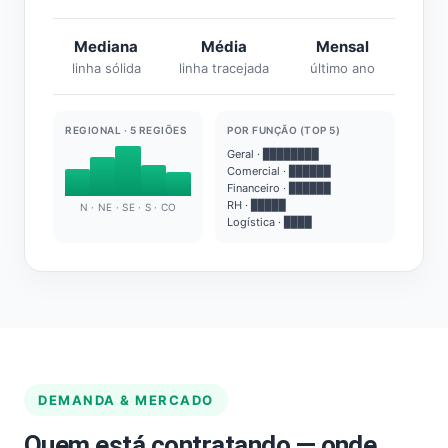
Mediana
Média
Mensal
linha sólida
linha tracejada
último ano
REGIONAL · 5 REGIÕES
POR FUNÇÃO (TOP 5)
Geral · ████████
Comercial · ██████
Financeiro · ██████
RH · █████
N · NE · SE · S · CO
Logística · ████
DEMANDA & MERCADO
Quem está contratando — onde,