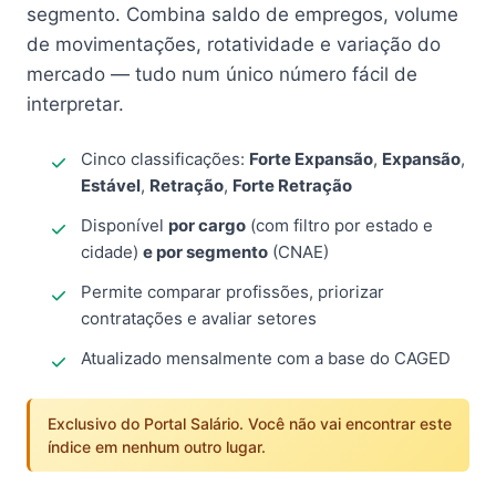
segmento. Combina saldo de empregos, volume
de movimentações, rotatividade e variação do
mercado — tudo num único número fácil de
interpretar.
Cinco classificações:
Forte Expansão
,
Expansão
,
Estável
,
Retração
,
Forte Retração
Disponível
por cargo
(com filtro por estado e
cidade)
e por segmento
(CNAE)
Permite comparar profissões, priorizar
contratações e avaliar setores
Atualizado mensalmente com a base do CAGED
Exclusivo do Portal Salário. Você não vai encontrar este
índice em nenhum outro lugar.