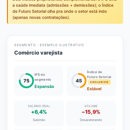
a saúde imediata (admissões + demissões); o Índice
de Futuro Setorial olha pra onde o setor está indo
(apenas novas contratações).
SEGMENTO · EXEMPLO ILUSTRATIVO
Comércio varejista
Índice de
IPS do
Futuro Setorial
segmento
75
45
EXCLUSIVO
Expansão
Estável
SALÁRIO REAL
VOLUME
+6,4%
−15,9%
Subindo
Desacelerando