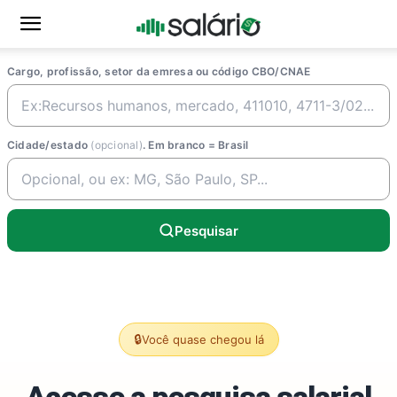
Cargo, profissão, setor da emresa ou código CBO/CNAE
Cidade/estado
(opcional)
. Em branco = Brasil
Pesquisar
🔒
Você quase chegou lá