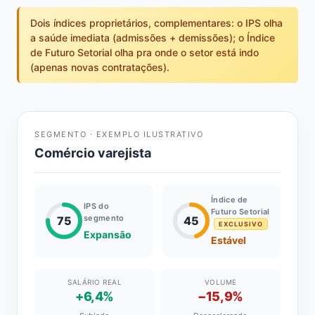
Dois índices proprietários, complementares: o IPS olha
a saúde imediata (admissões + demissões); o Índice
de Futuro Setorial olha pra onde o setor está indo
(apenas novas contratações).
SEGMENTO · EXEMPLO ILUSTRATIVO
Comércio varejista
Índice de
IPS do
Futuro Setorial
segmento
75
45
EXCLUSIVO
Expansão
Estável
SALÁRIO REAL
VOLUME
+6,4%
−15,9%