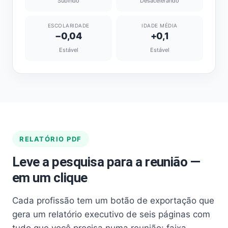
Subindo
Desacelerando
ESCOLARIDADE
IDADE MÉDIA
−0,04
+0,1
Estável
Estável
RELATÓRIO PDF
Leve a pesquisa para a reunião —
em um clique
Cada profissão tem um botão de exportação que
gera um relatório executivo de seis páginas com