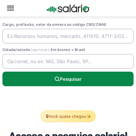
Cargo, profissão, setor da emresa ou código CBO/CNAE
Cidade/estado
(opcional)
. Em branco = Brasil
Pesquisar
🔒
Você quase chegou lá