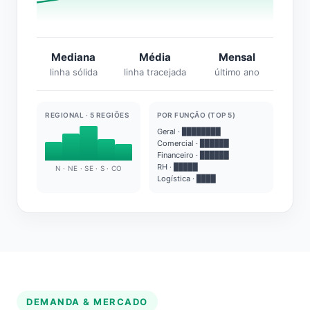
Mediana
Média
Mensal
linha sólida
linha tracejada
último ano
REGIONAL · 5 REGIÕES
POR FUNÇÃO (TOP 5)
Geral · ████████
Comercial · ██████
Financeiro · ██████
RH · █████
N · NE · SE · S · CO
Logística · ████
DEMANDA & MERCADO