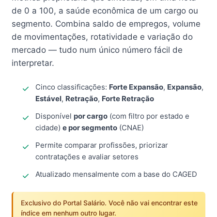
de 0 a 100, a saúde econômica de um cargo ou
segmento. Combina saldo de empregos, volume
de movimentações, rotatividade e variação do
mercado — tudo num único número fácil de
interpretar.
Cinco classificações:
Forte Expansão
,
Expansão
,
Estável
,
Retração
,
Forte Retração
Disponível
por cargo
(com filtro por estado e
cidade)
e por segmento
(CNAE)
Permite comparar profissões, priorizar
contratações e avaliar setores
Atualizado mensalmente com a base do CAGED
Exclusivo do Portal Salário. Você não vai encontrar este
índice em nenhum outro lugar.