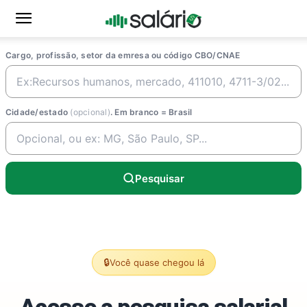
Cargo, profissão, setor da emresa ou código CBO/CNAE
Cidade/estado
(opcional)
. Em branco = Brasil
Pesquisar
🔒
Você quase chegou lá