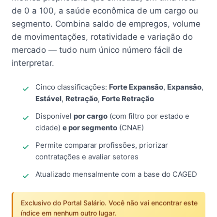
de 0 a 100, a saúde econômica de um cargo ou
segmento. Combina saldo de empregos, volume
de movimentações, rotatividade e variação do
mercado — tudo num único número fácil de
interpretar.
Cinco classificações:
Forte Expansão
,
Expansão
,
Estável
,
Retração
,
Forte Retração
Disponível
por cargo
(com filtro por estado e
cidade)
e por segmento
(CNAE)
Permite comparar profissões, priorizar
contratações e avaliar setores
Atualizado mensalmente com a base do CAGED
Exclusivo do Portal Salário. Você não vai encontrar este
índice em nenhum outro lugar.