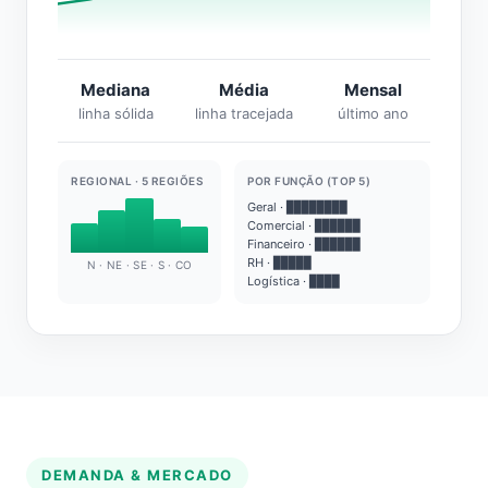
Mediana
Média
Mensal
linha sólida
linha tracejada
último ano
REGIONAL · 5 REGIÕES
POR FUNÇÃO (TOP 5)
Geral · ████████
Comercial · ██████
Financeiro · ██████
RH · █████
N · NE · SE · S · CO
Logística · ████
DEMANDA & MERCADO