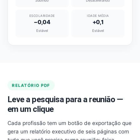
Subindo
Desacelerando
ESCOLARIDADE
IDADE MÉDIA
−0,04
+0,1
Estável
Estável
RELATÓRIO PDF
Leve a pesquisa para a reunião —
em um clique
Cada profissão tem um botão de exportação que
gera um relatório executivo de seis páginas com