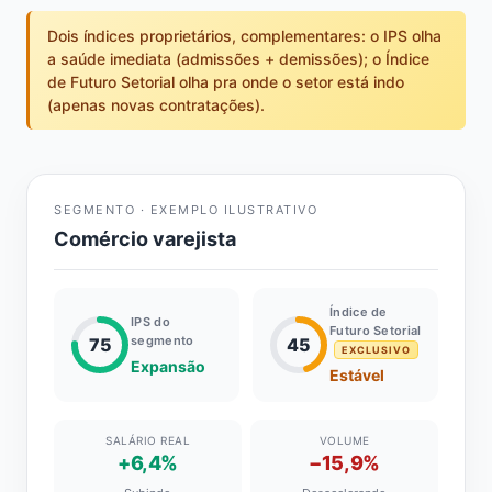
Dois índices proprietários, complementares: o IPS olha
a saúde imediata (admissões + demissões); o Índice
de Futuro Setorial olha pra onde o setor está indo
(apenas novas contratações).
SEGMENTO · EXEMPLO ILUSTRATIVO
Comércio varejista
Índice de
IPS do
Futuro Setorial
segmento
75
45
EXCLUSIVO
Expansão
Estável
SALÁRIO REAL
VOLUME
+6,4%
−15,9%