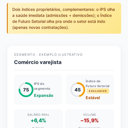
Dois índices proprietários, complementares: o IPS olha
a saúde imediata (admissões + demissões); o Índice
de Futuro Setorial olha pra onde o setor está indo
(apenas novas contratações).
SEGMENTO · EXEMPLO ILUSTRATIVO
Comércio varejista
Índice de
IPS do
Futuro Setorial
segmento
75
45
EXCLUSIVO
Expansão
Estável
SALÁRIO REAL
VOLUME
+6,4%
−15,9%