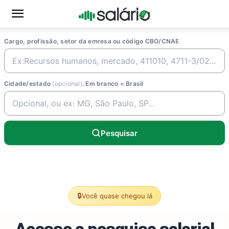
Cargo, profissão, setor da emresa ou código CBO/CNAE
Cidade/estado
(opcional)
. Em branco = Brasil
Pesquisar
🔒
Você quase chegou lá