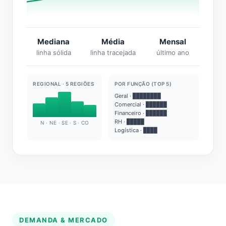
Mediana
Média
Mensal
linha sólida
linha tracejada
último ano
REGIONAL · 5 REGIÕES
POR FUNÇÃO (TOP 5)
Geral · ████████
Comercial · ██████
Financeiro · ██████
RH · █████
N · NE · SE · S · CO
Logística · ████
DEMANDA & MERCADO