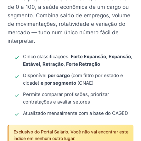
de 0 a 100, a saúde econômica de um cargo ou
segmento. Combina saldo de empregos, volume
de movimentações, rotatividade e variação do
mercado — tudo num único número fácil de
interpretar.
Cinco classificações:
Forte Expansão
,
Expansão
,
Estável
,
Retração
,
Forte Retração
Disponível
por cargo
(com filtro por estado e
cidade)
e por segmento
(CNAE)
Permite comparar profissões, priorizar
contratações e avaliar setores
Atualizado mensalmente com a base do CAGED
Exclusivo do Portal Salário. Você não vai encontrar este
índice em nenhum outro lugar.