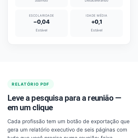
Subindo
Desacelerando
ESCOLARIDADE
IDADE MÉDIA
−0,04
+0,1
Estável
Estável
RELATÓRIO PDF
Leve a pesquisa para a reunião —
em um clique
Cada profissão tem um botão de exportação que
gera um relatório executivo de seis páginas com