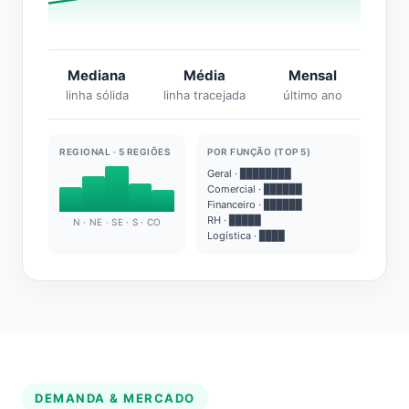
Mediana
Média
Mensal
linha sólida
linha tracejada
último ano
REGIONAL · 5 REGIÕES
POR FUNÇÃO (TOP 5)
Geral · ████████
Comercial · ██████
Financeiro · ██████
RH · █████
N · NE · SE · S · CO
Logística · ████
DEMANDA & MERCADO