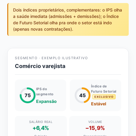
Dois índices proprietários, complementares: o IPS olha
a saúde imediata (admissões + demissões); o Índice
de Futuro Setorial olha pra onde o setor está indo
(apenas novas contratações).
SEGMENTO · EXEMPLO ILUSTRATIVO
Comércio varejista
Índice de
IPS do
Futuro Setorial
segmento
75
45
EXCLUSIVO
Expansão
Estável
SALÁRIO REAL
VOLUME
+6,4%
−15,9%