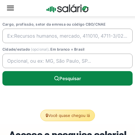
Cargo, profissão, setor da emresa ou código CBO/CNAE
Cidade/estado
(opcional)
. Em branco = Brasil
Pesquisar
🔒
Você quase chegou lá