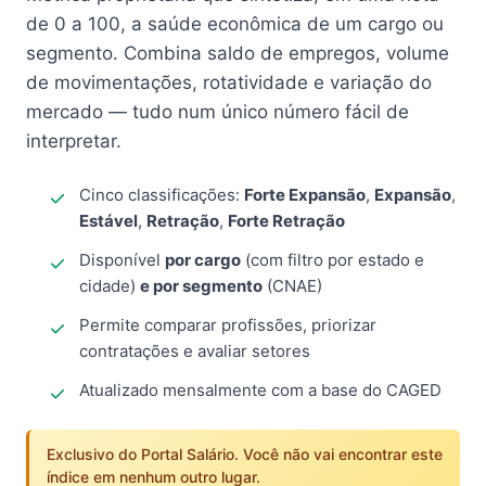
de 0 a 100, a saúde econômica de um cargo ou
segmento. Combina saldo de empregos, volume
de movimentações, rotatividade e variação do
mercado — tudo num único número fácil de
interpretar.
Cinco classificações:
Forte Expansão
,
Expansão
,
Estável
,
Retração
,
Forte Retração
Disponível
por cargo
(com filtro por estado e
cidade)
e por segmento
(CNAE)
Permite comparar profissões, priorizar
contratações e avaliar setores
Atualizado mensalmente com a base do CAGED
Exclusivo do Portal Salário. Você não vai encontrar este
índice em nenhum outro lugar.