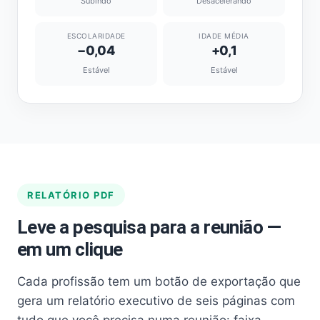
Subindo
Desacelerando
ESCOLARIDADE
IDADE MÉDIA
−0,04
+0,1
Estável
Estável
RELATÓRIO PDF
Leve a pesquisa para a reunião —
em um clique
Cada profissão tem um botão de exportação que
gera um relatório executivo de seis páginas com