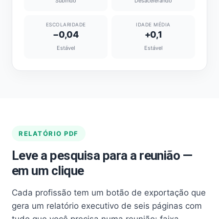
Subindo
Desacelerando
ESCOLARIDADE
IDADE MÉDIA
−0,04
+0,1
Estável
Estável
RELATÓRIO PDF
Leve a pesquisa para a reunião —
em um clique
Cada profissão tem um botão de exportação que
gera um relatório executivo de seis páginas com