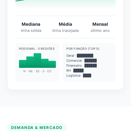
Mediana
Média
Mensal
linha sólida
linha tracejada
último ano
REGIONAL · 5 REGIÕES
POR FUNÇÃO (TOP 5)
Geral · ████████
Comercial · ██████
Financeiro · ██████
RH · █████
N · NE · SE · S · CO
Logística · ████
DEMANDA & MERCADO