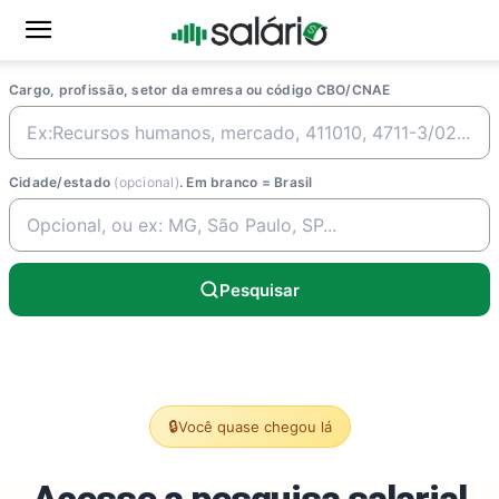
Cargo, profissão, setor da emresa ou código CBO/CNAE
Cidade/estado
(opcional)
. Em branco = Brasil
Pesquisar
🔒
Você quase chegou lá