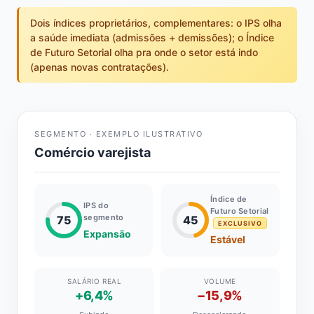
Dois índices proprietários, complementares: o IPS olha
a saúde imediata (admissões + demissões); o Índice
de Futuro Setorial olha pra onde o setor está indo
(apenas novas contratações).
SEGMENTO · EXEMPLO ILUSTRATIVO
Comércio varejista
Índice de
IPS do
Futuro Setorial
segmento
75
45
EXCLUSIVO
Expansão
Estável
SALÁRIO REAL
VOLUME
+6,4%
−15,9%