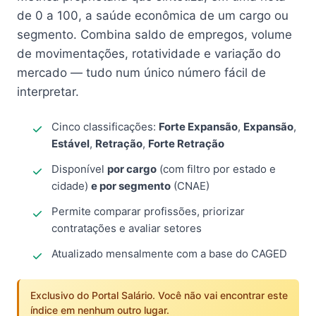
de 0 a 100, a saúde econômica de um cargo ou
segmento. Combina saldo de empregos, volume
de movimentações, rotatividade e variação do
mercado — tudo num único número fácil de
interpretar.
Cinco classificações:
Forte Expansão
,
Expansão
,
Estável
,
Retração
,
Forte Retração
Disponível
por cargo
(com filtro por estado e
cidade)
e por segmento
(CNAE)
Permite comparar profissões, priorizar
contratações e avaliar setores
Atualizado mensalmente com a base do CAGED
Exclusivo do Portal Salário. Você não vai encontrar este
índice em nenhum outro lugar.