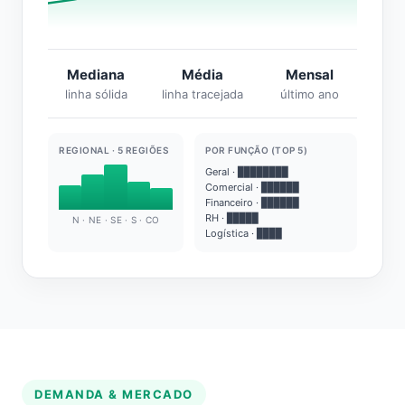
Mediana
Média
Mensal
linha sólida
linha tracejada
último ano
REGIONAL · 5 REGIÕES
POR FUNÇÃO (TOP 5)
Geral · ████████
Comercial · ██████
Financeiro · ██████
RH · █████
N · NE · SE · S · CO
Logística · ████
DEMANDA & MERCADO