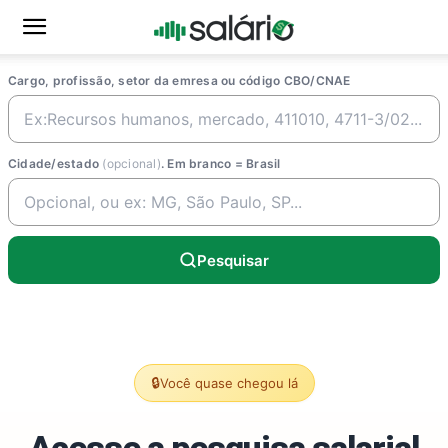
Cargo, profissão, setor da emresa ou código CBO/CNAE
Cidade/estado
(opcional)
. Em branco = Brasil
Pesquisar
🔒
Você quase chegou lá