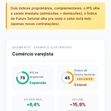
Dois índices proprietários, complementares: o IPS olha
a saúde imediata (admissões + demissões); o Índice
de Futuro Setorial olha pra onde o setor está indo
(apenas novas contratações).
SEGMENTO · EXEMPLO ILUSTRATIVO
Comércio varejista
Índice de
IPS do
Futuro Setorial
segmento
75
45
EXCLUSIVO
Expansão
Estável
SALÁRIO REAL
VOLUME
+6,4%
−15,9%