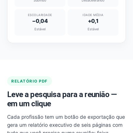
Subindo
Desacelerando
ESCOLARIDADE
IDADE MÉDIA
−0,04
+0,1
Estável
Estável
RELATÓRIO PDF
Leve a pesquisa para a reunião —
em um clique
Cada profissão tem um botão de exportação que
gera um relatório executivo de seis páginas com