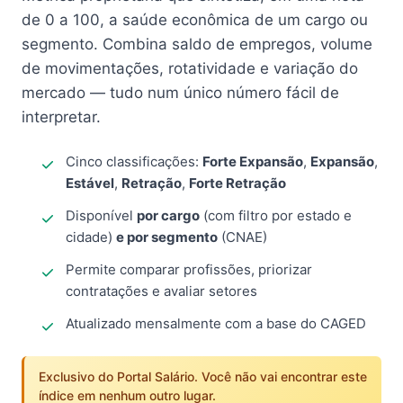
de 0 a 100, a saúde econômica de um cargo ou
segmento. Combina saldo de empregos, volume
de movimentações, rotatividade e variação do
mercado — tudo num único número fácil de
interpretar.
Cinco classificações:
Forte Expansão
,
Expansão
,
Estável
,
Retração
,
Forte Retração
Disponível
por cargo
(com filtro por estado e
cidade)
e por segmento
(CNAE)
Permite comparar profissões, priorizar
contratações e avaliar setores
Atualizado mensalmente com a base do CAGED
Exclusivo do Portal Salário. Você não vai encontrar este
índice em nenhum outro lugar.