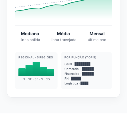
Mediana
Média
Mensal
linha sólida
linha tracejada
último ano
REGIONAL · 5 REGIÕES
POR FUNÇÃO (TOP 5)
Geral · ████████
Comercial · ██████
Financeiro · ██████
RH · █████
N · NE · SE · S · CO
Logística · ████