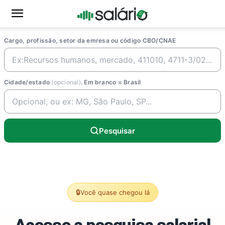
Cargo, profissão, setor da emresa ou código CBO/CNAE
Cidade/estado
(opcional)
. Em branco = Brasil
Pesquisar
🔒
Você quase chegou lá