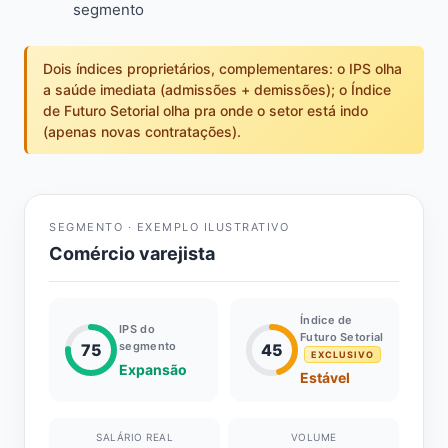
segmento
Dois índices proprietários, complementares: o IPS olha
a saúde imediata (admissões + demissões); o Índice
de Futuro Setorial olha pra onde o setor está indo
(apenas novas contratações).
SEGMENTO · EXEMPLO ILUSTRATIVO
Comércio varejista
Índice de
IPS do
Futuro Setorial
segmento
75
45
EXCLUSIVO
Expansão
Estável
SALÁRIO REAL
VOLUME