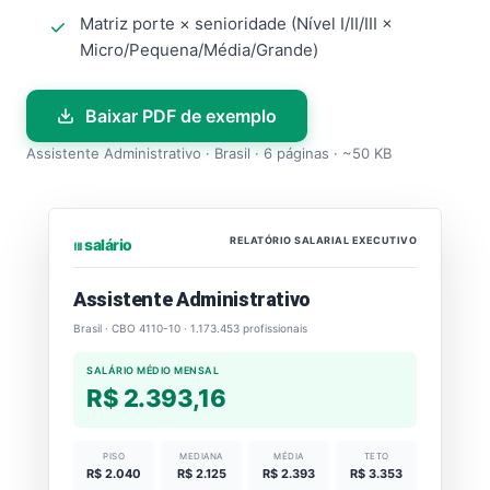
Matriz porte × senioridade (Nível I/II/III ×
Micro/Pequena/Média/Grande)
Baixar PDF de exemplo
Assistente Administrativo · Brasil · 6 páginas · ~50 KB
RELATÓRIO SALARIAL EXECUTIVO
⏐⏐⏐ salário
Assistente Administrativo
Brasil · CBO 4110-10 · 1.173.453 profissionais
SALÁRIO MÉDIO MENSAL
R$ 2.393,16
PISO
MEDIANA
MÉDIA
TETO
R$ 2.040
R$ 2.125
R$ 2.393
R$ 3.353