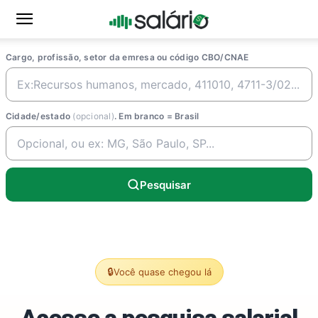
Cargo, profissão, setor da emresa ou código CBO/CNAE
Cidade/estado
(opcional)
. Em branco = Brasil
Pesquisar
🔒
Você quase chegou lá