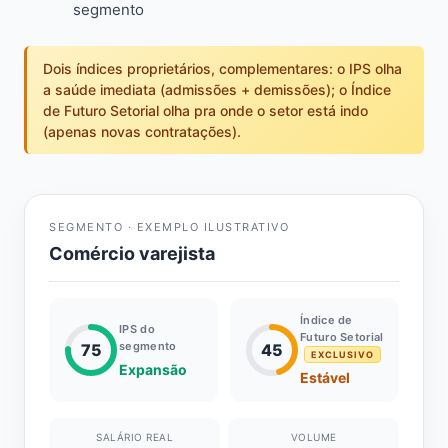
segmento
Dois índices proprietários, complementares: o IPS olha
a saúde imediata (admissões + demissões); o Índice
de Futuro Setorial olha pra onde o setor está indo
(apenas novas contratações).
SEGMENTO · EXEMPLO ILUSTRATIVO
Comércio varejista
Índice de
IPS do
Futuro Setorial
segmento
75
45
EXCLUSIVO
Expansão
Estável
SALÁRIO REAL
VOLUME