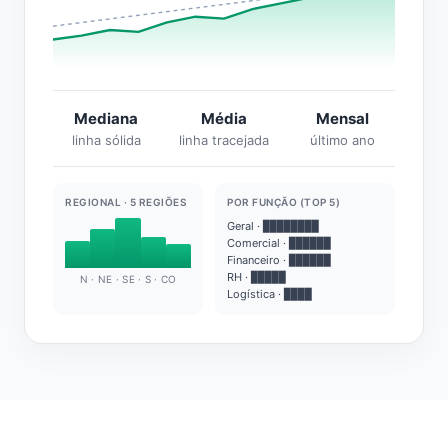
Mediana
Média
Mensal
linha sólida
linha tracejada
último ano
REGIONAL · 5 REGIÕES
POR FUNÇÃO (TOP 5)
Geral · ████████
Comercial · ██████
Financeiro · ██████
RH · █████
N · NE · SE · S · CO
Logística · ████