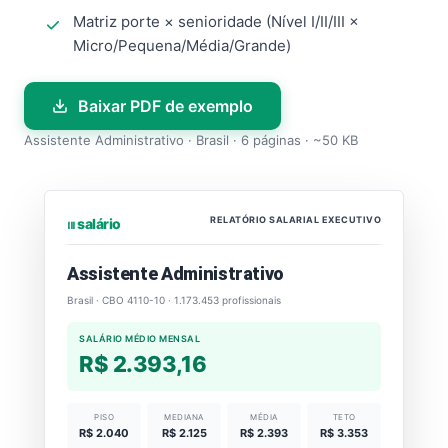
Matriz porte × senioridade (Nível I/II/III ×
Micro/Pequena/Média/Grande)
Baixar PDF de exemplo
Assistente Administrativo · Brasil · 6 páginas · ~50 KB
RELATÓRIO SALARIAL EXECUTIVO
⏐⏐⏐ salário
Assistente Administrativo
Brasil · CBO 4110-10 · 1.173.453 profissionais
SALÁRIO MÉDIO MENSAL
R$ 2.393,16
PISO
MEDIANA
MÉDIA
TETO
R$ 2.040
R$ 2.125
R$ 2.393
R$ 3.353